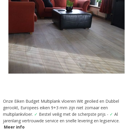
afbeeldingen-
gallerij
Onze Eiken Budget Multiplank vloeren Wit geolied en Dubbel
Ga
gerookt, Europees eiken 9+3 mm zijn niet zomaar een
naar
het
multiplankvloer.
✓
Bestel veilig met de scherpste prijs -
✓
Al
begin
jarenlang vertrouwde service en snelle levering en legservice.
van
Meer info
de