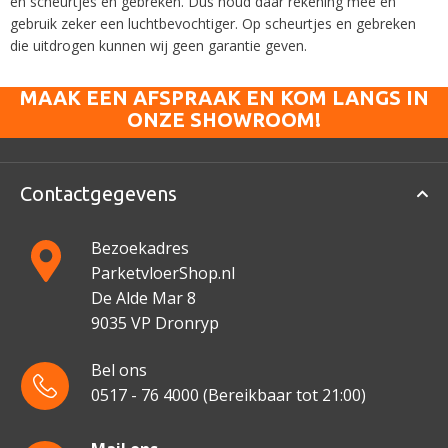
en scheurtjes en gebreken. Dus houd daar rekening mee en
gebruik zeker een luchtbevochtiger. Op scheurtjes en gebreken
die uitdrogen kunnen wij geen garantie geven.
MAAK EEN AFSPRAAK EN KOM LANGS IN
ONZE SHOWROOM!
Contactgegevens
Bezoekadres
ParketvloerShop.nl
De Alde Mar 8
9035 VP Dronryp
Bel ons
0517 - 76 4000
(Bereikbaar tot 21:00)