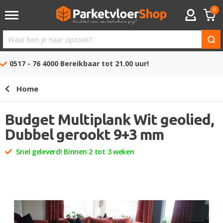
0
ACCOUNT
Waar
ben
0517 - 76 4000
Bereikbaar tot 21.00 uur!
je
naar
Home
opzoek?
Budget Multiplank Wit geolied,
Dubbel gerookt 9+3 mm
Snel geleverd! Binnen 2 tot 3 weken
Ga
naar
het
einde
van
de