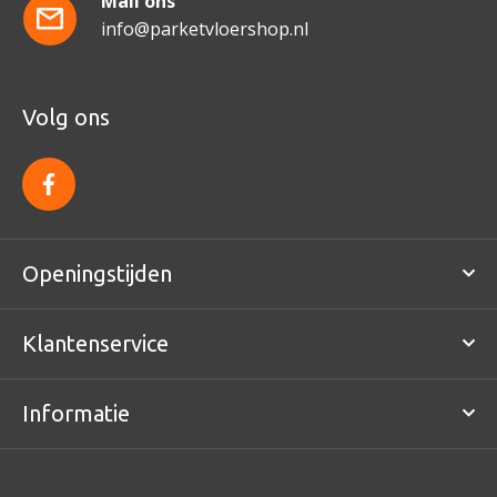
Mail ons
info@parketvloershop.nl
Volg ons
f
a
c
e
b
o
Openingstijden
o
k
Klantenservice
Informatie