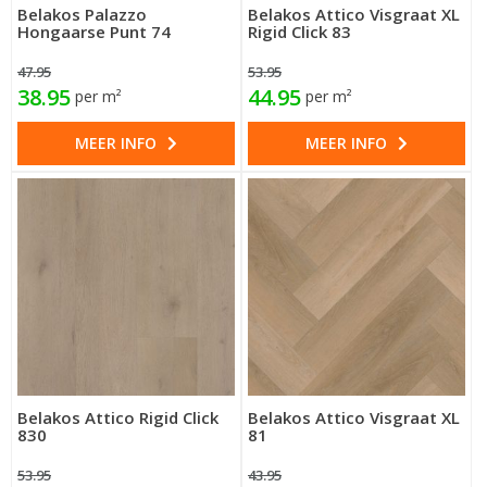
Belakos Palazzo
Belakos Attico Visgraat XL
Hongaarse Punt 74
Rigid Click 83
47.95
53.95
38.95
44.95
per m²
per m²
MEER INFO
MEER INFO
Belakos Attico Rigid Click
Belakos Attico Visgraat XL
830
81
53.95
43.95