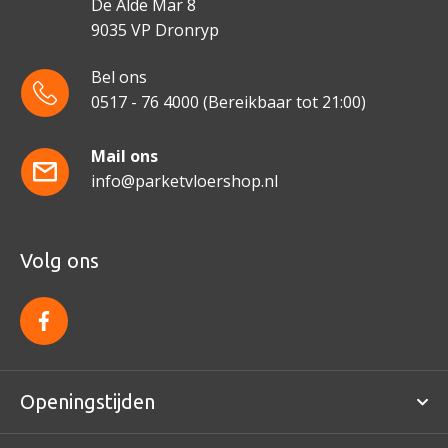
De Alde Mar 8
9035 VP Dronryp
Bel ons
0517 - 76 4000
(Bereikbaar tot 21:00)
Mail ons
info@parketvloershop.nl
Volg ons
f
a
c
e
b
o
Openingstijden
o
k