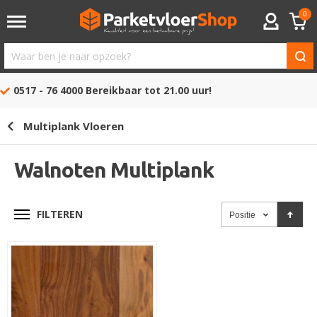
0
ACCOUNT
Waar
ben
0517 - 76 4000
Bereikbaar tot 21.00 uur!
je
naar
Multiplank Vloeren
opzoek?
Walnoten Multiplank
FILTEREN
Positie