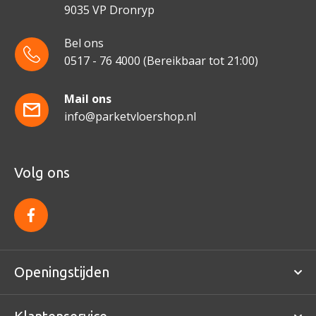
9035 VP Dronryp
Bel ons
0517 - 76 4000
(Bereikbaar tot 21:00)
Mail ons
info@parketvloershop.nl
Volg ons
f
a
c
e
b
o
Openingstijden
o
k