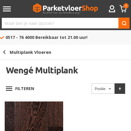
0
ACCOUNT
Waar
ben
0517 - 76 4000
Bereikbaar tot 21.00 uur!
je
naar
Multiplank Vloeren
opzoek?
Wengé Multiplank
FILTEREN
Positie