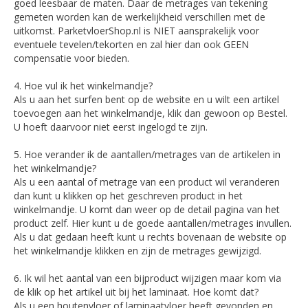
goed leesbaar de maten. Daar de metrages van tekening
gemeten worden kan de werkelijkheid verschillen met de
uitkomst. ParketvloerShop.nl is NIET aansprakelijk voor
eventuele tevelen/tekorten en zal hier dan ook GEEN
compensatie voor bieden.
4. Hoe vul ik het winkelmandje?
Als u aan het surfen bent op de website en u wilt een artikel
toevoegen aan het winkelmandje, klik dan gewoon op Bestel.
U hoeft daarvoor niet eerst ingelogd te zijn.
5. Hoe verander ik de aantallen/metrages van de artikelen in
het winkelmandje?
Als u een aantal of metrage van een product wil veranderen
dan kunt u klikken op het geschreven product in het
winkelmandje. U komt dan weer op de detail pagina van het
product zelf. Hier kunt u de goede aantallen/metrages invullen.
Als u dat gedaan heeft kunt u rechts bovenaan de website op
het winkelmandje klikken en zijn de metrages gewijzigd.
6. Ik wil het aantal van een bijproduct wijzigen maar kom via
de klik op het artikel uit bij het laminaat. Hoe komt dat?
Als u een houtenvloer of laminaatvloer heeft gevonden en