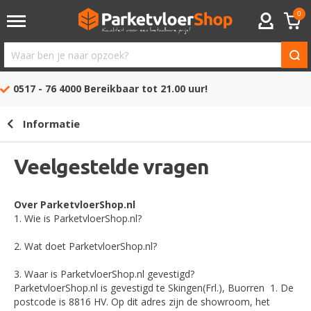
0
ACCOUNT
Waar
ben
0517 - 76 4000
Bereikbaar tot 21.00 uur!
je
naar
Informatie
opzoek?
Veelgestelde vragen
Over ParketvloerShop.nl
1. Wie is ParketvloerShop.nl?
2. Wat doet ParketvloerShop.nl?
3. Waar is ParketvloerShop.nl gevestigd?
ParketvloerShop.nl is gevestigd te Skingen(Frl.), Buorren 1. De
postcode is 8816 HV. Op dit adres zijn de showroom, het