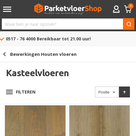
0
ACCOUNT
Waar
ben
0517 - 76 4000
Bereikbaar tot 21.00 uur!
je
naar
Bewerkingen Houten vloeren
opzoek?
Kasteelvloeren
FILTEREN
Positie