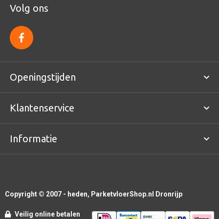
Volg ons
f
a
c
e
b
o
Openingstijden
o
k
Klantenservice
Informatie
Copyright © 2007 - heden, ParketvloerShop.nl Dronrijp
Veilig online betalen