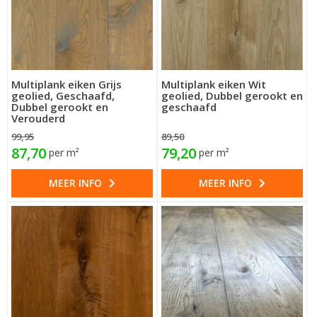
Multiplank eiken Grijs
Multiplank eiken Wit
geolied, Geschaafd,
geolied, Dubbel gerookt en
Dubbel gerookt en
geschaafd
Verouderd
99,95
89,50
87,70
79,20
per m²
per m²
MEER INFO
MEER INFO