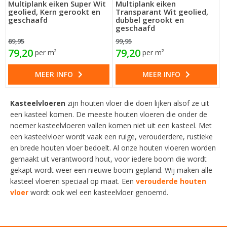
Multiplank eiken Super Wit
Multiplank eiken
geolied, Kern gerookt en
Transparant Wit geolied,
geschaafd
dubbel gerookt en
geschaafd
89,95
99,95
79,20
79,20
per m²
per m²
MEER INFO
MEER INFO
Kasteelvloeren
zijn houten vloer die doen lijken alsof ze uit
een kasteel komen. De meeste houten vloeren die onder de
noemer kasteelvloeren vallen komen niet uit een kasteel. Met
een kasteelvloer wordt vaak een ruige, verouderdere, rustieke
en brede houten vloer bedoelt. Al onze houten vloeren worden
gemaakt uit verantwoord hout, voor iedere boom die wordt
gekapt wordt weer een nieuwe boom gepland. Wij maken alle
kasteel vloeren speciaal op maat. Een
verouderde houten
vloer
wordt ook wel een kasteelvloer genoemd.