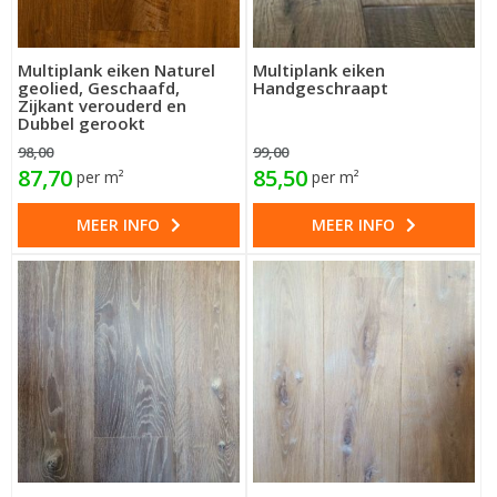
Multiplank eiken Naturel
Multiplank eiken
geolied, Geschaafd,
Handgeschraapt
Zijkant verouderd en
Dubbel gerookt
98,00
99,00
87,70
85,50
per m²
per m²
MEER INFO
MEER INFO