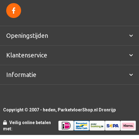
f
a
c
e
b
o
Openingstijden
o
k
Klantenservice
Informatie
Copyright © 2007 - heden, ParketvloerShop.nl Dronrijp
Veilig online betalen
met: