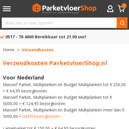
0
ACCOUNT
Waar
ben
0517 - 76 4000
Bereikbaar tot 21.00 uur!
je
naar
Home
Verzendkosten
opzoek?
Verzendkosten ParketvloerShop.nl
Voor Nederland
Massief Parket, Multiplanken en Budget Multiplanken tot € 250,00
= € 64,95 bezorgkosten
Massief Parket, Multiplanken en Budget Multiplanken tot €
5000,00 = € 124,95 bezorgkosten
Massief Parket, Multiplanken en Budget Multiplanken meer dan €
5000,00 =
GEEN bezorgkosten
Lamelparket tot € 150,00 = € 64,95 bezorgkosten