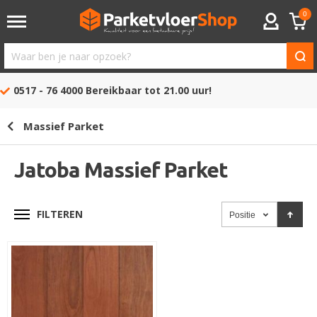
0
ACCOUNT
Waar
ben
0517 - 76 4000
Bereikbaar tot 21.00 uur!
je
naar
Massief Parket
opzoek?
Jatoba Massief Parket
FILTEREN
Positie