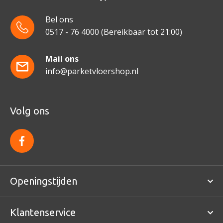
Bel ons
0517 - 76 4000
(Bereikbaar tot 21:00)
Mail ons
info@parketvloershop.nl
Volg ons
f
a
c
e
b
o
Openingstijden
o
k
Klantenservice