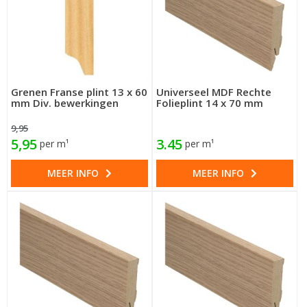
Grenen Franse plint 13 x 60
Universeel MDF Rechte
mm Div. bewerkingen
Folieplint 14 x 70 mm
9,95
5,95
3.45
per m¹
per m¹
MEER INFO
MEER INFO