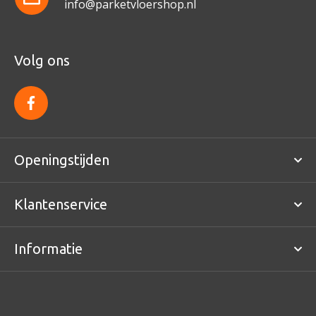
info@parketvloershop.nl
Volg ons
f
a
c
e
b
o
Openingstijden
o
k
Klantenservice
Informatie