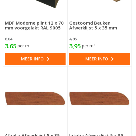
MDF Moderne plint 12 x 70
Gestoomd Beuken
mm voorgelakt RAL 9005
Afwerklijst 5 x 35 mm
6.04
4,95
3.65
3,95
per m¹
per m¹
MEER INFO
MEER INFO
Afzelia Afwerklijst 5 x 35
Jatoba Afwerklijst 5 x 35