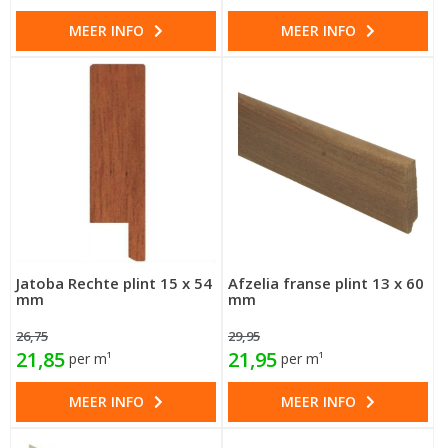
MEER INFO
MEER INFO
Jatoba Rechte plint 15 x 54
Afzelia franse plint 13 x 60
mm
mm
26,75
29,95
21,85
21,95
per m¹
per m¹
MEER INFO
MEER INFO