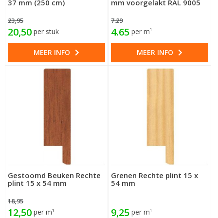
37 mm (250 cm)
mm voorgelakt RAL 9005
23,95
7.29
20,50
4.65
per stuk
per m¹
MEER INFO
MEER INFO
Gestoomd Beuken Rechte
Grenen Rechte plint 15 x
plint 15 x 54 mm
54 mm
18,95
12,50
9,25
per m¹
per m¹