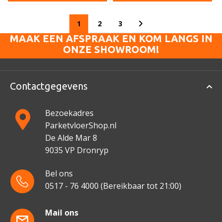
Pagina
U lees momenteel pagina
Pagina
Pagina
Pagina
Volgende
1
2
3
MAAK EEN AFSPRAAK EN KOM LANGS IN
ONZE SHOWROOM!
Contactgegevens
Bezoekadres
ParketvloerShop.nl
De Alde Mar 8
9035 VP Dronryp
Bel ons
0517 - 76 4000
(Bereikbaar tot 21:00)
Mail ons