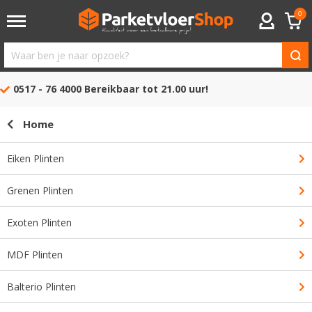
0
ACCOUNT
Waar
ben
0517 - 76 4000
Bereikbaar tot 21.00 uur!
je
naar
Home
opzoek?
Eiken Plinten
Grenen Plinten
Exoten Plinten
MDF Plinten
Balterio Plinten