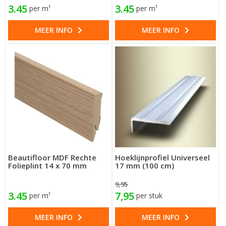
3.45
3.45
per m¹
per m¹
MEER INFO
MEER INFO
Beautifloor MDF Rechte
Hoeklijnprofiel Universeel
Folieplint 14 x 70 mm
17 mm (100 cm)
9,95
3.45
7,95
per m¹
per stuk
MEER INFO
MEER INFO