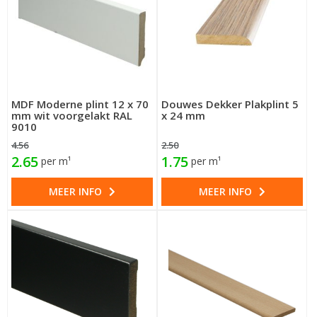
MDF Moderne plint 12 x 70
Douwes Dekker Plakplint 5
mm wit voorgelakt RAL
x 24 mm
9010
4.56
2.50
2.65
1.75
per m¹
per m¹
MEER INFO
MEER INFO