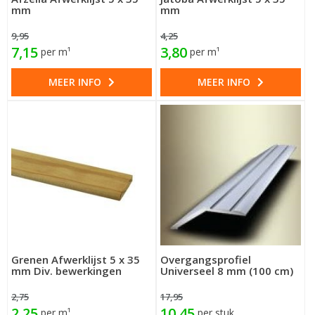
mm
mm
9,95
4,25
7,15
3,80
per m¹
per m¹
MEER INFO
MEER INFO
Grenen Afwerklijst 5 x 35
Overgangsprofiel
mm Div. bewerkingen
Universeel 8 mm (100 cm)
2,75
17,95
2,25
10,45
per m¹
per stuk