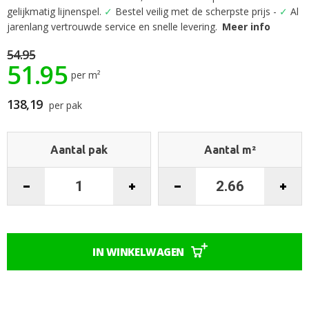
het
gelijkmatig lijnenspel.
✓
Bestel veilig met de scherpste prijs -
✓
Al
begin
jarenlang vertrouwde service en snelle levering.
Meer info
van
de
54.95
51.95
afbeeldingen-
per m²
gallerij
138,19
per pak
Aantal pak
Aantal m²
IN WINKELWAGEN