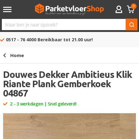
0
ACCOUNT
Waar
ben
0517 - 76 4000
Bereikbaar tot 21.00 uur!
je
naar
Home
opzoek?
Douwes Dekker Ambitieus Klik
Riante Plank Gemberkoek
04867
2 - 3 werkdagen | Snel geleverd!
Ga
naar
het
einde