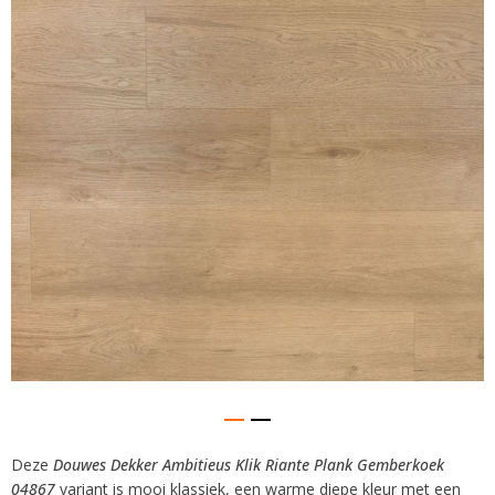
van
de
afbeeldingen-
gallerij
Deze
Douwes Dekker Ambitieus Klik Riante Plank Gemberkoek
Ga
04867
variant is mooi klassiek, een warme diepe kleur met een
naar