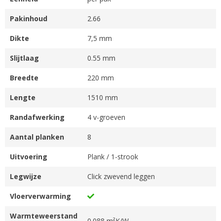
Pakinhoud
2.66
Dikte
7,5 mm
Slijtlaag
0.55 mm
Breedte
220 mm
Lengte
1510 mm
Randafwerking
4 v-groeven
Aantal planken
8
Uitvoering
Plank / 1-strook
Legwijze
Click zwevend leggen
Vloerverwarming
Warmteweerstand
0.088 m²K/W