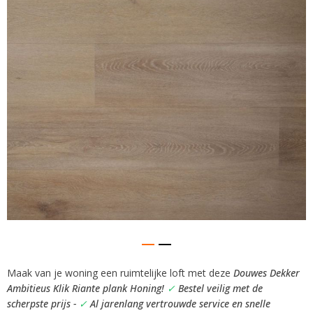
afbeeldingen-
gallerij
Maak van je woning een ruimtelijke loft met deze
Douwes Dekker
Ga
Ambitieus Klik Riante plank Honing!
✓
Bestel veilig met de
naar
het
scherpste prijs -
✓
Al jarenlang vertrouwde service en snelle