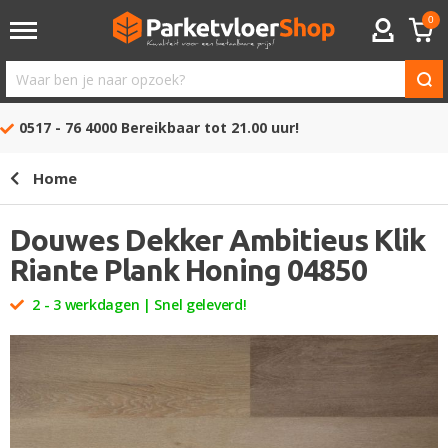
0
ACCOUNT
Waar
ben
0517 - 76 4000
Bereikbaar tot 21.00 uur!
je
naar
Home
opzoek?
Douwes Dekker Ambitieus Klik
Riante Plank Honing 04850
2 - 3 werkdagen | Snel geleverd!
Ga
naar
het
einde
van
de