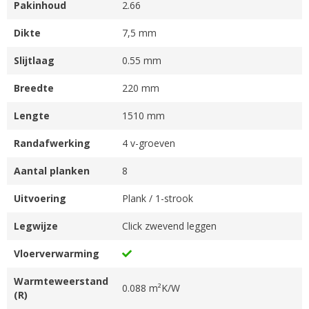
Pakinhoud
2.66
Dikte
7,5 mm
Slijtlaag
0.55 mm
Breedte
220 mm
Lengte
1510 mm
Randafwerking
4 v-groeven
Aantal planken
8
Uitvoering
Plank / 1-strook
Legwijze
Click zwevend leggen
Vloerverwarming
Warmteweerstand
0.088 m²K/W
(R)