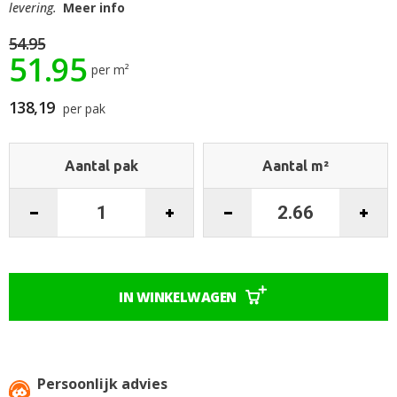
begin
levering.
Meer info
van
de
54.95
51.95
afbeeldingen-
per m²
gallerij
138,19
per pak
Aantal pak
Aantal m²
IN WINKELWAGEN
Persoonlijk advies