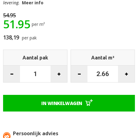
begin
levering.
Meer info
van
de
54.95
51.95
afbeeldingen-
per m²
gallerij
138,19
per pak
Aantal pak
Aantal m²
IN WINKELWAGEN
Persoonlijk advies