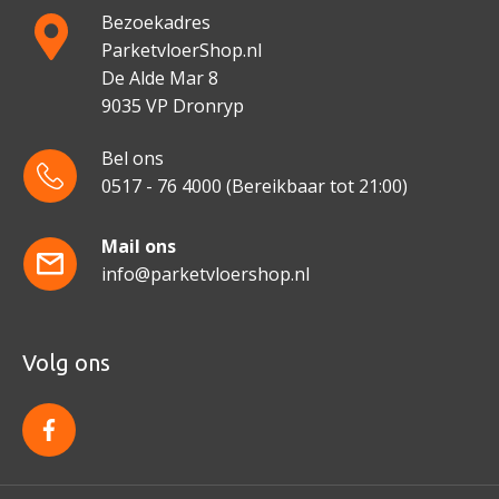
Bezoekadres
ParketvloerShop.nl
De Alde Mar 8
9035 VP Dronryp
Bel ons
0517 - 76 4000
(Bereikbaar tot 21:00)
Mail ons
info@parketvloershop.nl
Volg ons
f
a
c
e
b