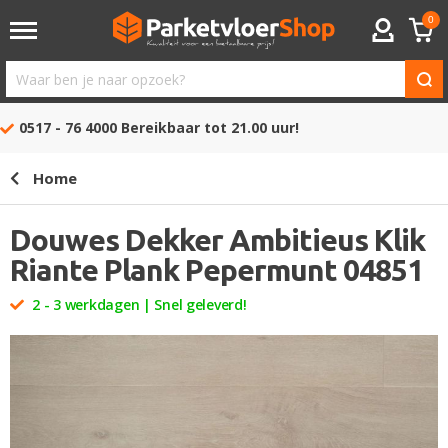
0
ACCOUNT
Waar
ben
0517 - 76 4000
Bereikbaar tot 21.00 uur!
je
naar
Home
opzoek?
Douwes Dekker Ambitieus Klik
Riante Plank Pepermunt 04851
2 - 3 werkdagen | Snel geleverd!
Ga
naar
het
einde
van
de