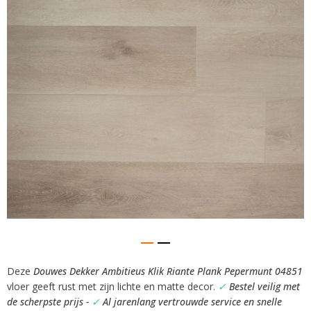
afbeeldingen-
gallerij
Deze
Douwes Dekker Ambitieus Klik Riante Plank Pepermunt 04851
Ga
vloer geeft rust met zijn lichte en matte decor.
✓
Bestel veilig met
naar
het
de scherpste prijs -
✓
Al jarenlang vertrouwde service en snelle