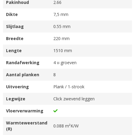
Pakinhoud
2.66
Dikte
7,5 mm
Slijtlaag
0.55 mm
Breedte
220 mm
Lengte
1510 mm
Randafwerking
4 v-groeven
Aantal planken
8
Uitvoering
Plank / 1-strook
Legwijze
Click zwevend leggen
Vloerverwarming
Warmteweerstand
0.088 m²K/W
(R)