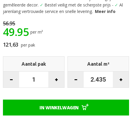
het
gemêleerde decor.
✓
Bestel veilig met de scherpste prijs -
✓
Al
begin
jarenlang vertrouwde service en snelle levering.
Meer info
van
de
56.95
49.95
afbeeldingen-
per m²
gallerij
121,63
per pak
Aantal pak
Aantal m²
IN WINKELWAGEN