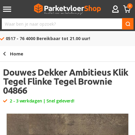
0
ACCOUNT
Waar
ben
0517 - 76 4000
Bereikbaar tot 21.00 uur!
je
naar
Home
opzoek?
Douwes Dekker Ambitieus Klik
Tegel Flinke Tegel Brownie
04866
2 - 3 werkdagen | Snel geleverd!
Ga
naar
het
einde