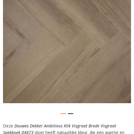
van
de
afbeeldingen-
gallerij
Deze
Douwes Dekker Ambitieus Klik Visgraat Brede Visgraat
Ga
Spekkoek 04873
vloer heeft natuurlijke kleur, die een warme en
naar