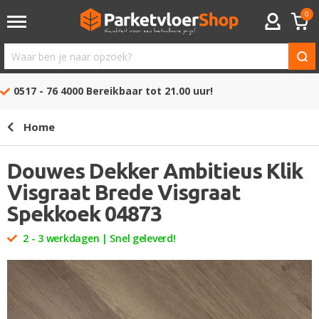
0
ACCOUNT
Waar
ben
0517 - 76 4000
Bereikbaar tot 21.00 uur!
je
naar
Home
opzoek?
Douwes Dekker Ambitieus Klik
Visgraat Brede Visgraat
Spekkoek 04873
2 - 3 werkdagen | Snel geleverd!
Ga
naar
het
einde