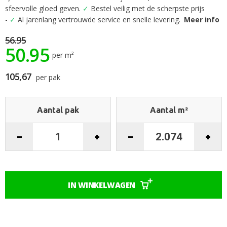
het
sfeervolle gloed geven.
✓
Bestel veilig met de scherpste prijs
begin
-
✓
Al jarenlang vertrouwde service en snelle levering.
Meer info
van
de
56.95
50.95
afbeeldingen-
per m²
gallerij
105,67
per pak
Aantal pak
Aantal m²
IN WINKELWAGEN