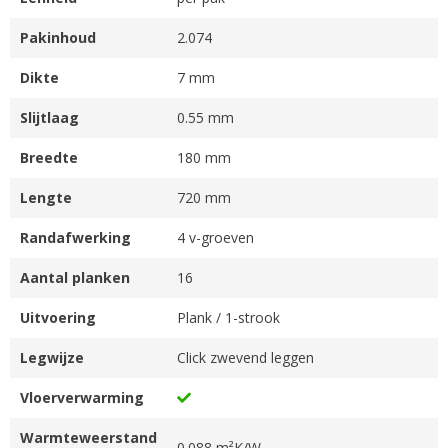
Pakinhoud
2.074
Dikte
7 mm
Slijtlaag
0.55 mm
Breedte
180 mm
Lengte
720 mm
Randafwerking
4 v-groeven
Aantal planken
16
Uitvoering
Plank / 1-strook
Legwijze
Click zwevend leggen
Vloerverwarming
Warmteweerstand
0.088 m²K/W