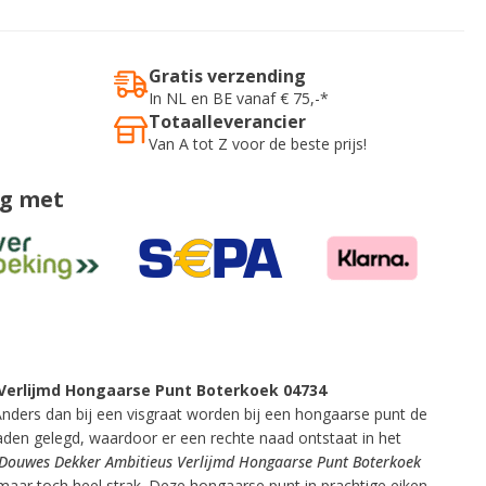
Gratis verzending
In NL en BE vanaf € 75,-*
Totaalleverancier
Van A tot Z voor de beste prijs!
ig met
Verlijmd Hongaarse Punt Boterkoek 04734
 Anders dan bij een visgraat worden bij een hongaarse punt de
aden gelegd, waardoor er een rechte naad ontstaat in het
Douwes Dekker Ambitieus Verlijmd Hongaarse Punt Boterkoek
maar toch heel strak. Deze hongaarse punt in prachtige eiken