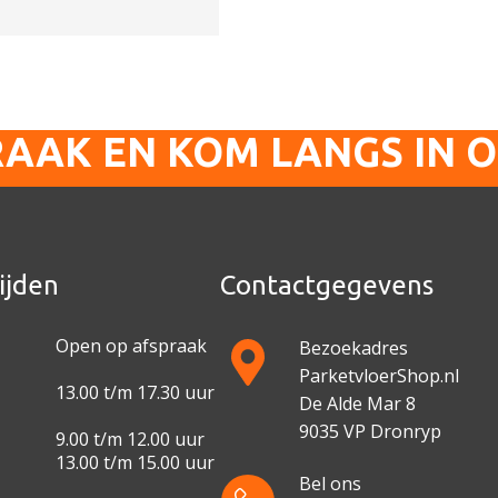
RAAK EN KOM LANGS IN 
ijden
Contactgegevens
Open op afspraak
Bezoekadres
ParketvloerShop.nl
13.00 t/m 17.30 uur
De Alde Mar 8
9035 VP Dronryp
9.00 t/m 12.00 uur
13.00 t/m 15.00 uur
Bel ons