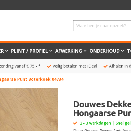
ER
PLINT / PROFIEL
AFWERKING
ONDERHOUD
T
zending vanaf € 75,- *
Veilig betalen met iDeal
Afhalen in 
ngaarse Punt Boterkoek 04734
Douwes Dekker
Hongaarse Pun
2 - 3 werkdagen | Snel gel
Deze
Douwes Dekker Ambitieus