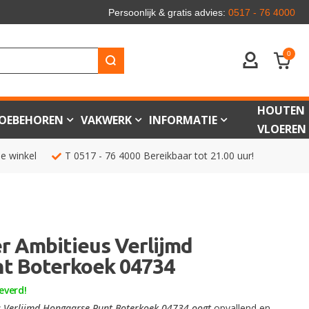
Persoonlijk & gratis advies:
0517 - 76 4000
0
ACCOUNT
HOUTEN
OEBEHOREN
VAKWERK
INFORMATIE
VLOEREN
de winkel
T
0517 - 76 4000
Bereikbaar tot 21.00 uur!
 Ambitieus Verlijmd
t Boterkoek 04734
everd!
 Verlijmd Hongaarse Punt Boterkoek 04734 oogt
opvallend en