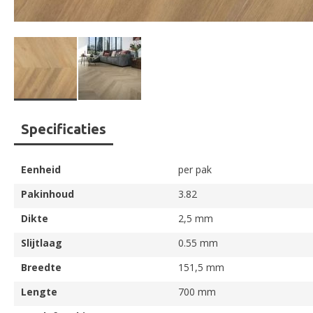
Ga
Specificaties
naar
het
begin
Eenheid
per pak
van
de
Pakinhoud
3.82
afbeeldingen-
Dikte
2,5 mm
gallerij
Slijtlaag
0.55 mm
Breedte
151,5 mm
Lengte
700 mm