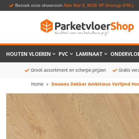
Bezoek onze showroom
Alde Mar 8, 9035 VP Dronryp (FRL)
HOUTEN VLOEREN
PVC
LAMINAAT
ONDERVLO
Groot assortiment en scherpe prijzen
Gratis ver
Home
Douwes Dekker Ambitieus Verlijmd Ho
Ga
naar
het
einde
van
de
afbeeldingen-