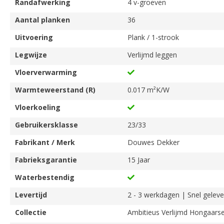
Randafwerking
4 v-groeven
Aantal planken
36
Uitvoering
Plank / 1-strook
Legwijze
Verlijmd leggen
Vloerverwarming
Warmteweerstand (R)
0.017 m²K/W
Vloerkoeling
Gebruikersklasse
23/33
Fabrikant / Merk
Douwes Dekker
Fabrieksgarantie
15 Jaar
Waterbestendig
Levertijd
2 - 3 werkdagen | Snel geleve
Collectie
Ambitieus Verlijmd Hongaars