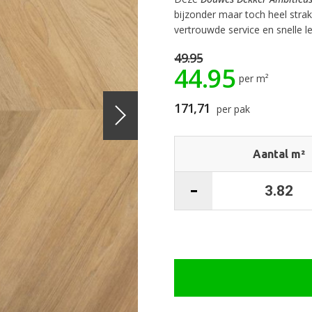
bijzonder maar toch heel stra
vertrouwde service en snelle l
49.95
44.95
per m²
171,71
per pak
Aantal m²