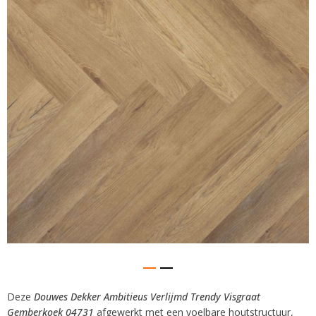
van
de
afbeeldingen-
gallerij
Deze
Douwes Dekker Ambitieus Verlijmd Trendy Visgraat
Ga
Gemberkoek 04731
afgewerkt met een voelbare houtstructuur,
naar