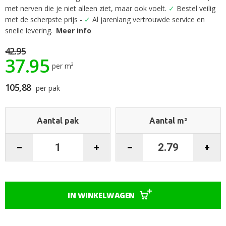
het
met nerven die je niet alleen ziet, maar ook voelt.
✓
Bestel veilig
begin
met de scherpste prijs -
✓
Al jarenlang vertrouwde service en
van
snelle levering.
Meer info
de
afbeeldingen-
42.95
gallerij
37.95
per m²
105,88
per pak
Aantal pak
Aantal m²
IN WINKELWAGEN