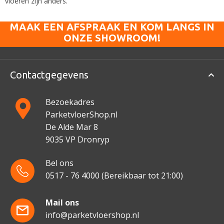
vloeren zijn anders.
MAAK EEN AFSPRAAK EN KOM LANGS IN
ONZE SHOWROOM!
Contactgegevens
Bezoekadres
ParketvloerShop.nl
De Alde Mar 8
9035 VP Dronryp
Bel ons
0517 - 76 4000
(Bereikbaar tot 21:00)
Mail ons
info@parketvloershop.nl