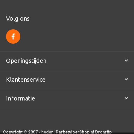
Volg ons
f
a
c
e
b
o
Openingstijden
o
k
Klantenservice
Informatie
Copyright © 2007 - heden, ParketvloerShop.nl Dronrijp