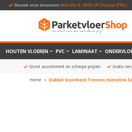
Bezoek onze showroom
Alde Mar 8, 9035 VP Dronryp (FRL)
HOUTEN VLOEREN
PVC
LAMINAAT
ONDERVLO
Groot assortiment en scherpe prijzen
Gratis ver
Home
Dubbel Stootbord Trenovo Homeline So
Ga
naar
het
einde
van
de
afbeeldingen-