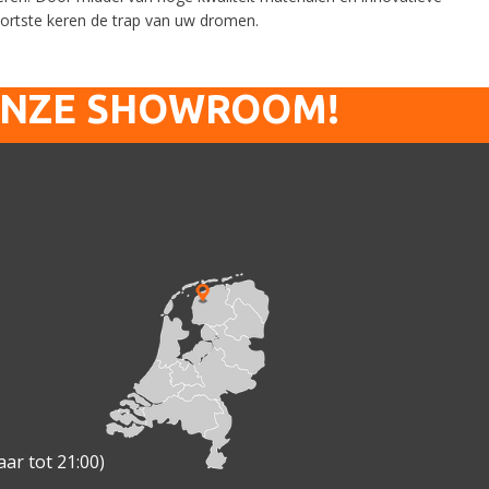
kortste keren de trap van uw dromen.
ONZE SHOWROOM!
ar tot 21:00)