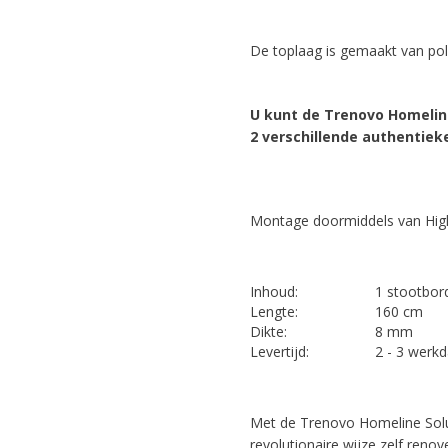
De toplaag is gemaakt van po
U kunt de Trenovo Homeline
2 verschillende authentiek
Montage doormiddels van High 
Inhoud:
1 stootbor
Lengte:
160 cm
Dikte:
8 mm
Levertijd:
2 - 3 wer
Met de Trenovo Homeline Solut
revolutionaire wijze zelf reno