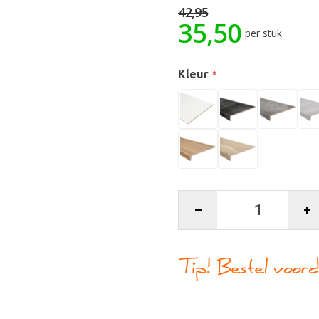
42,95
35,50
per stuk
Kleur