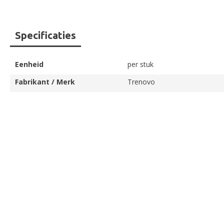
Ga
Specificaties
naar
het
begin
Eenheid
per stuk
van
de
Fabrikant / Merk
Trenovo
afbeeldingen-
gallerij