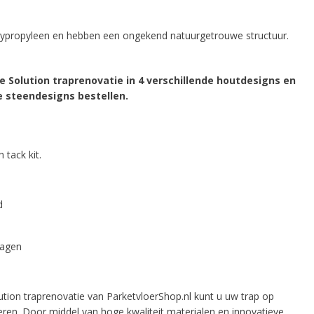
lypropyleen en hebben een ongekend natuurgetrouwe structuur.
 Solution traprenovatie in 4 verschillende houtdesigns en
e steendesigns bestellen.
tack kit.
d
kdagen
ion traprenovatie van ParketvloerShop.nl kunt u uw trap op
veren. Door middel van hoge kwaliteit materialen en innovatieve