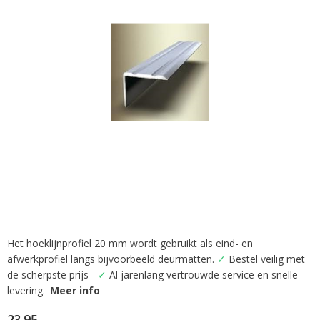
afbeeldingen-
gallerij
Het hoeklijnprofiel 20 mm wordt gebruikt als eind- en
Ga
afwerkprofiel langs bijvoorbeeld deurmatten.
✓
Bestel veilig met
naar
het
de scherpste prijs -
✓
Al jarenlang vertrouwde service en snelle
begin
levering.
Meer info
van
de
23,95