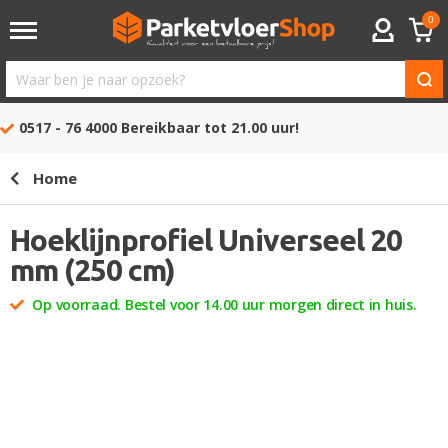
0
ACCOUNT
Waar
ben
0517 - 76 4000
Bereikbaar tot 21.00 uur!
je
naar
Home
opzoek?
Hoeklijnprofiel Universeel 20
mm (250 cm)
Op voorraad. Bestel voor 14.00 uur morgen direct in huis.
Ga
naar
het
einde
van
de