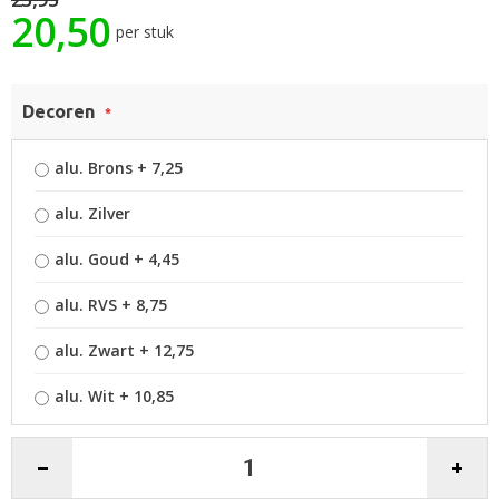
20,50
afbeeldingen-
per stuk
gallerij
Decoren
alu. Brons
+
7,25
alu. Zilver
alu. Goud
+
4,45
alu. RVS
+
8,75
alu. Zwart
+
12,75
alu. Wit
+
10,85