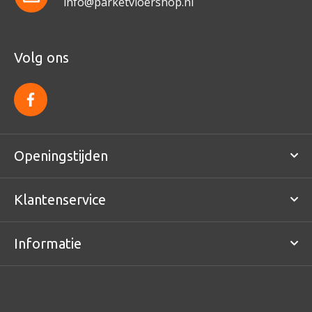
info@parketvloershop.nl
Volg ons
f
a
c
e
b
o
Openingstijden
o
k
Klantenservice
Informatie