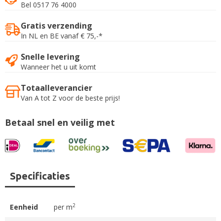
Bel 0517 76 4000
Gratis verzending
In NL en BE vanaf € 75,-*
Snelle levering
Wanneer het u uit komt
Totaalleverancier
Van A tot Z voor de beste prijs!
Betaal snel en veilig met
Specificaties
2
Eenheid
per m