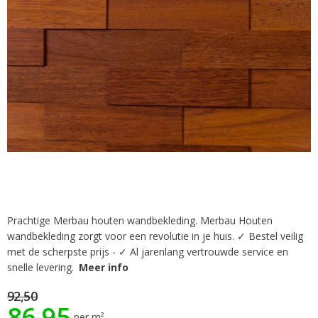
gallerij
Prachtige Merbau houten wandbekleding. Merbau Houten
Ga
wandbekleding zorgt voor een revolutie in je huis. ✓ Bestel veilig
naar
het
met de scherpste prijs - ✓ Al jarenlang vertrouwde service en
begin
snelle levering.
Meer info
van
de
92,50
86,95
afbeeldingen-
per m²