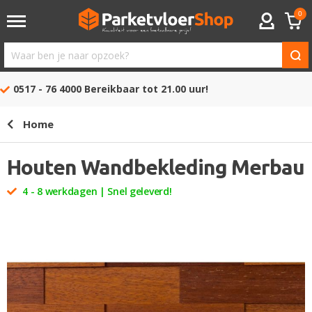
0
ACCOUNT
Waar
ben
0517 - 76 4000
Bereikbaar tot 21.00 uur!
je
naar
Home
opzoek?
Houten Wandbekleding Merbau
4 - 8 werkdagen | Snel geleverd!
Ga
naar
het
einde
van
de
afbeeldingen-