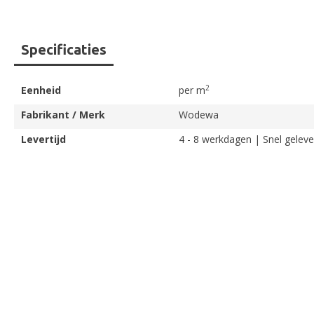
Ga
Specificaties
naar
het
begin
2
Eenheid
per m
van
de
Fabrikant / Merk
Wodewa
afbeeldingen-
Levertijd
4 - 8 werkdagen | Snel geleve
gallerij