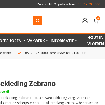
Persoonlijk & gratis advies:
0517 - 76 4000
0
ACCOUNT
HOUTEN
OEBEHOREN
VAKWERK
INFORMATIE
VLOEREN
de winkel
T
0517 - 76 4000
Bereikbaar tot 21.00 uur!
ekleding Zebrano
everd!
dbekleding. Zebrano Houten wandbekleding zorgt voor een
veilig met de scherpste prijs - ✓ Al jarenlang vertrouwde service en