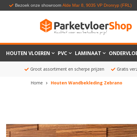
Bezoek onze showroom
Alde Mar 8, 9035 VP Dronryp (FRL)
HOUTEN VLOEREN
PVC
LAMINAAT
ONDERVLO
Groot assortiment en scherpe prijzen
Gratis ver
Home
Houten Wandbekleding Zebrano
Ga
naar
het
einde
van
de
afbeeldingen-