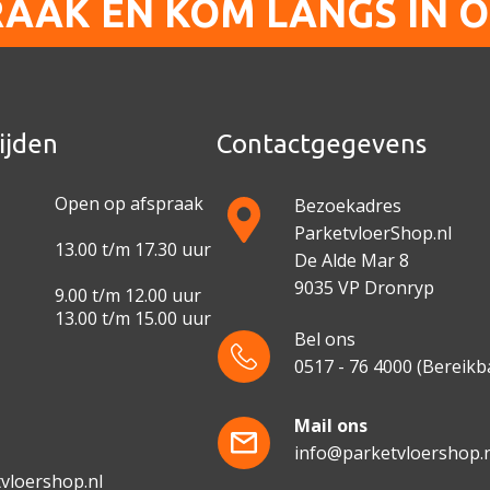
RAAK EN KOM LANGS IN 
ijden
Contactgegevens
Open op afspraak
Bezoekadres
ParketvloerShop.nl
13.00 t/m 17.30 uur
De Alde Mar 8
9035 VP Dronryp
9.00 t/m 12.00 uur
13.00 t/m 15.00 uur
Bel ons
0517 - 76 4000
(Bereikba
e
Mail ons
info@parketvloershop.n
vloershop.nl