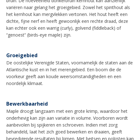
bruin. De hoeveelheid donkerbruin kernhout kan aanzienlijk
variëren naar gelang het groeigebied. Zowel het spinthout als
het kernhout kan mergvlekken vertonen. Het hout heeft een
dichte, fijne nerf en heeft gewoonlijk een rechte draad, deze
kan echter ook een warrig (curly), golvend (fiddleback) of
“genoest” (birds-eye maple) zijn.
Groeigebied
De oostelijke Verenigde Staten, voornamelijk de staten aan de
Atlantische kust en in het merengebied. Een boom die de
voorkeur geeft aan koude weersomstandigheden en een
noordelijk klimaat.
Bewerkbaarheid
Maple droogt langzaam met een grote krimp, waardoor het
onderhevig kan zijn aan variatie in volume. Voorboren wordt
aanbevolen bij spijkeren en schroeven. Indien met zorg
behandeld, laat het zich goed bewerken en draaien, geeft
bevredigende resultaten bij lijmen. Met beitsen en polijsten kan