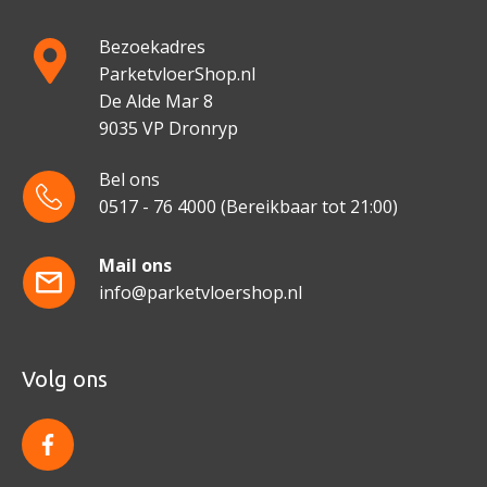
Bezoekadres
ParketvloerShop.nl
De Alde Mar 8
9035 VP Dronryp
Bel ons
0517 - 76 4000
(Bereikbaar tot 21:00)
Mail ons
info@parketvloershop.nl
Volg ons
f
a
c