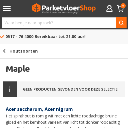
0
ACCOUNT
Waar
ben
0517 - 76 4000
Bereikbaar tot 21.00 uur!
je
naar
Houtsoorten
opzoek?
Maple
GEEN PRODUCTEN GEVONDEN VOOR DEZE SELECTIE.
Acer saccharum, Acer nigrum
Het spinthout is romig wit met een lichte roodachtige bruine
gloed en het kernhout varieert van licht tot donker roodachtig