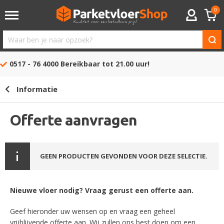
0
ACCOUNT
Waar
ben
0517 - 76 4000
Bereikbaar tot 21.00 uur!
je
naar
Informatie
opzoek?
Offerte aanvragen
GEEN PRODUCTEN GEVONDEN VOOR DEZE SELECTIE.
Nieuwe vloer nodig? Vraag gerust een offerte aan.
Geef hieronder uw wensen op en vraag een geheel
vrijblijvende offerte aan. Wij zullen ons best doen om een