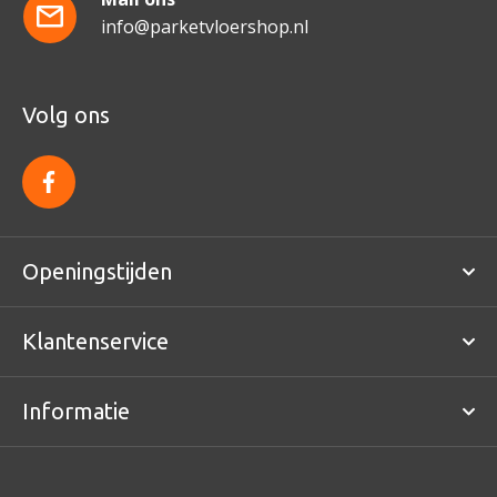
info@parketvloershop.nl
Volg ons
f
a
c
e
b
o
Openingstijden
o
k
Klantenservice
Informatie