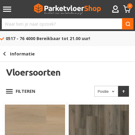
0
ACCOUNT
Waar
ben
0517 - 76 4000
Bereikbaar tot 21.00 uur!
je
naar
Informatie
opzoek?
Vloersoorten
FILTEREN
Positie