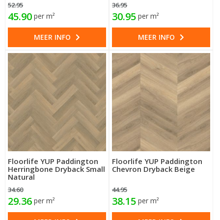
52.95
36.95
45.90
30.95
per m²
per m²
MEER INFO
MEER INFO
Floorlife YUP Paddington
Floorlife YUP Paddington
Herringbone Dryback Small
Chevron Dryback Beige
Natural
34.60
44.95
29.36
38.15
per m²
per m²