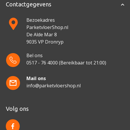
Contactgegevens
Bezoekadres
ParketvloerShop.nl
De Alde Mar 8
9035 VP Dronryp
Bel ons
0517 - 76 4000
(Bereikbaar tot 21:00)
Mail ons
info@parketvloershop.nl
Volg ons
f