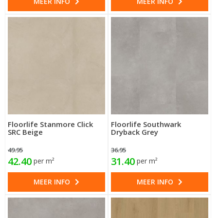
MEER INFO
MEER INFO
Floorlife Stanmore Click
Floorlife Southwark
SRC Beige
Dryback Grey
49.95
36.95
42.40
31.40
per m²
per m²
MEER INFO
MEER INFO