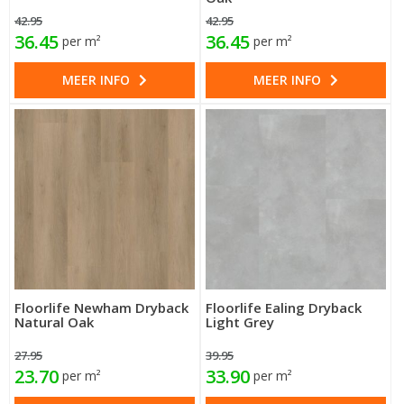
42.95
42.95
36.45
36.45
per m²
per m²
MEER INFO
MEER INFO
Floorlife Newham Dryback
Floorlife Ealing Dryback
Natural Oak
Light Grey
27.95
39.95
23.70
33.90
per m²
per m²