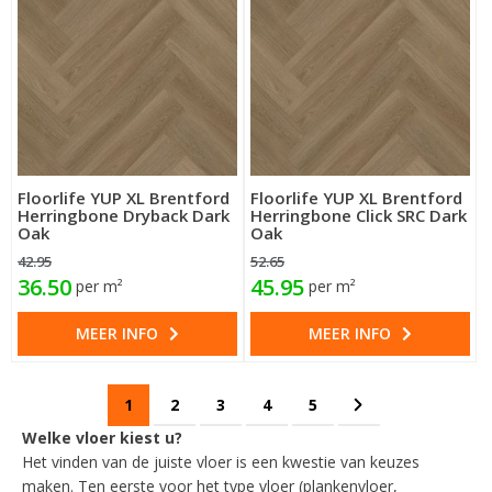
Floorlife YUP XL Brentford
Floorlife YUP XL Brentford
Herringbone Dryback Dark
Herringbone Click SRC Dark
Oak
Oak
42.95
52.65
36.50
45.95
per m²
per m²
MEER INFO
MEER INFO
Pagina
U lees momenteel pagina
Pagina
Pagina
Pagina
Pagina
Pagina
Volgende
1
2
3
4
5
Welke vloer kiest u?
Het vinden van de juiste vloer is een kwestie van keuzes
maken. Ten eerste voor het type vloer (plankenvloer,