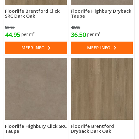
Floorlife Brentford Click
Floorlife Highbury Dryback
SRC Dark Oak
Taupe
52.95
42.95
44.95
36.50
per m²
per m²
MEER INFO
MEER INFO
Floorlife Highbury Click SRC
Floorlife Brentford
Taupe
Dryback Dark Oak