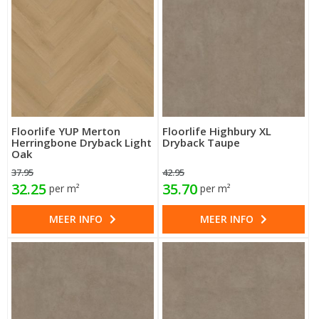
Floorlife YUP Merton
Floorlife Highbury XL
Herringbone Dryback Light
Dryback Taupe
Oak
37.95
42.95
32.25
35.70
per m²
per m²
MEER INFO
MEER INFO