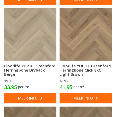
Floorlife YUP XL Greenford
Floorlife YUP XL Greenford
Herringbone Dryback
Herringbone Click SRC
Beige
Light Brown
39.95
49.95
33.95
41.95
per m²
per m²
MEER INFO
MEER INFO