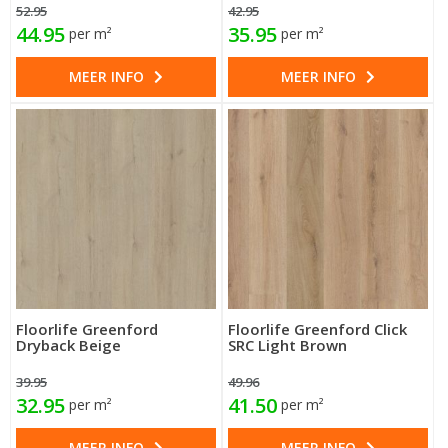
52.95
42.95
44.95
35.95
per m²
per m²
MEER INFO
MEER INFO
Floorlife Greenford
Floorlife Greenford Click
Dryback Beige
SRC Light Brown
39.95
49.96
32.95
41.50
per m²
per m²
MEER INFO
MEER INFO