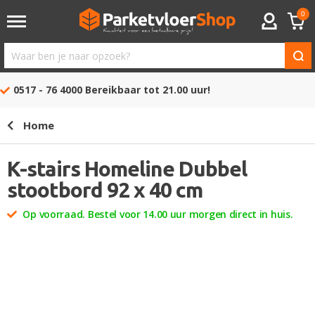
0
ACCOUNT
Waar
ben
0517 - 76 4000
Bereikbaar tot 21.00 uur!
je
naar
Home
opzoek?
K-stairs Homeline Dubbel
stootbord 92 x 40 cm
Op voorraad. Bestel voor 14.00 uur morgen direct in huis.
Ga
naar
het
einde
van
de