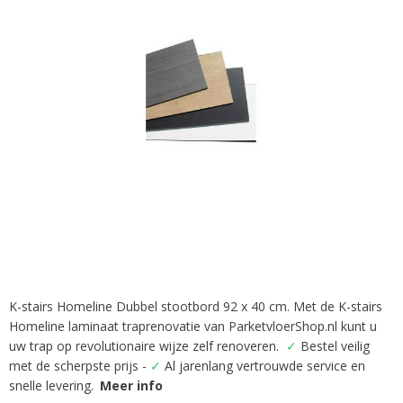
afbeeldingen-
gallerij
K-stairs Homeline Dubbel stootbord 92 x 40 cm. Met de K-stairs
Ga
Homeline laminaat traprenovatie van ParketvloerShop.nl kunt u
naar
het
uw trap op revolutionaire wijze zelf renoveren.
✓
Bestel veilig
begin
met de scherpste prijs -
✓
Al jarenlang vertrouwde service en
van
snelle levering.
Meer info
de