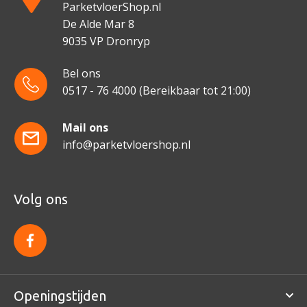
ParketvloerShop.nl
De Alde Mar 8
9035 VP Dronryp
Bel ons
0517 - 76 4000
(Bereikbaar tot 21:00)
Mail ons
info@parketvloershop.nl
Volg ons
f
a
c
e
b
o
Openingstijden
o