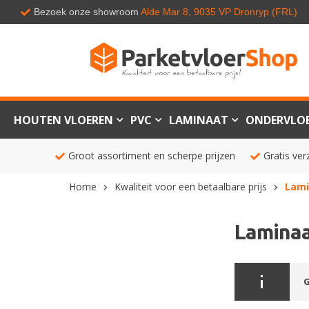
Bezoek onze showroom
Alde Mar 8, 9035 VP Dronryp (FRL)
HOUTEN VLOEREN
PVC
LAMINAAT
ONDERVLO
Groot assortiment en scherpe prijzen
Gratis ver
Home
Kwaliteit voor een betaalbare prijs
Lami
Laminaa
G