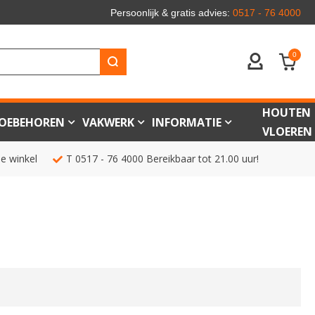
Persoonlijk & gratis advies:
0517 - 76 4000
0
ACCOUNT
HOUTEN
OEBEHOREN
VAKWERK
INFORMATIE
VLOEREN
de winkel
T
0517 - 76 4000
Bereikbaar tot 21.00 uur!