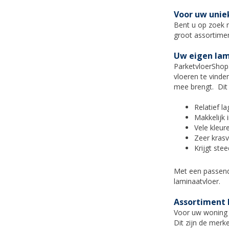
Voor uw unie
Bent u op zoek 
groot assortimen
Uw eigen lam
ParketvloerShop.n
vloeren te vinde
mee brengt. Dit 
Relatief la
Makkelijk
Vele kleur
Zeer krasv
Krijgt ste
Met een passend 
laminaatvloer.
Assortiment 
Voor uw woning
Dit zijn de merk