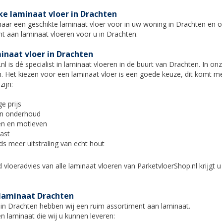
ke laminaat vloer in Drachten
naar een geschikte laminaat vloer voor in uw woning in Drachten en 
t aan laminaat vloeren voor u in
Drachten
.
inaat vloer in Drachten
l is dé specialist in laminaat vloeren in de buurt van
Drachten
. In o
n. Het kiezen voor een laminaat vloer is een goede keuze, dit komt 
zijn:
ge prijs
 in onderhoud
en en motieven
ast
eds meer uitstraling van echt hout
vloeradvies van alle laminaat vloeren van ParketvloerShop.nl krijgt 
laminaat Drachten
 in
Drachten
hebben wij een ruim assortiment aan laminaat.
en laminaat die wij u kunnen leveren: