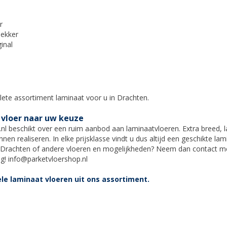
r
ekker
inal
p
lete
assortiment
laminaat voor u in
Drachten
.
 vloer naar uw keuze
nl beschikt over een ruim aanbod aan laminaatvloeren. Extra breed, lan
nnen realiseren. In elke prijsklasse vindt u dus altijd een geschikte l
Drachten
of andere vloeren en mogelijkheden? Neem dan contact met
ag!
info@parketvloershop.nl
le laminaat vloeren uit ons assortiment.