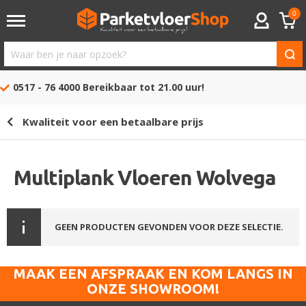
0
ACCOUNT
Waar
ben
0517 - 76 4000
Bereikbaar tot 21.00 uur!
je
naar
Kwaliteit voor een betaalbare prijs
opzoek?
Multiplank Vloeren Wolvega
GEEN PRODUCTEN GEVONDEN VOOR DEZE SELECTIE.
MAAK EEN AFSPRAAK EN KOM LANGS IN
ONZE SHOWROOM!