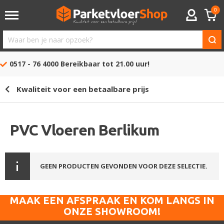
0
ACCOUNT
Waar
ben
0517 - 76 4000
Bereikbaar tot 21.00 uur!
je
naar
Kwaliteit voor een betaalbare prijs
opzoek?
PVC Vloeren Berlikum
GEEN PRODUCTEN GEVONDEN VOOR DEZE SELECTIE.
MAAK EEN AFSPRAAK EN KOM LANGS IN
ONZE SHOWROOM!