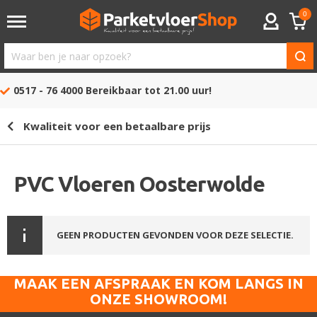
0
ACCOUNT
Waar
ben
0517 - 76 4000
Bereikbaar tot 21.00 uur!
je
naar
Kwaliteit voor een betaalbare prijs
opzoek?
PVC Vloeren Oosterwolde
GEEN PRODUCTEN GEVONDEN VOOR DEZE SELECTIE.
MAAK EEN AFSPRAAK EN KOM LANGS IN
ONZE SHOWROOM!