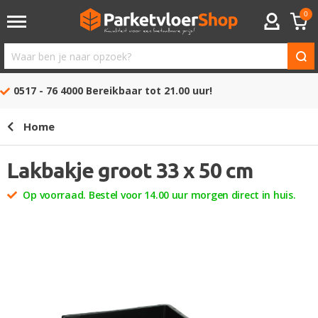
0
ACCOUNT
Waar
ben
0517 - 76 4000
Bereikbaar tot 21.00 uur!
je
naar
Home
opzoek?
Lakbakje groot 33 x 50 cm
Op voorraad. Bestel voor 14.00 uur morgen direct in huis.
Ga
naar
het
einde
van
de
afbeeldingen-