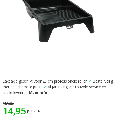
gallerij
Lakbakje geschikt voor 25 cm professionele roller.
✓
Bestel veilig
Ga
met de scherpste prijs -
✓
Al jarenlang vertrouwde service en
naar
het
snelle levering.
Meer info
begin
19,95
van
14,95
de
per stuk
afbeeldingen-