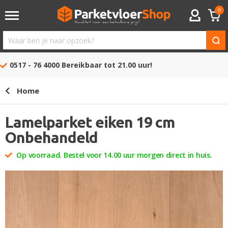
0
ACCOUNT
Waar
ben
0517 - 76 4000
Bereikbaar tot 21.00 uur!
je
naar
Home
opzoek?
Lamelparket eiken 19 cm
Onbehandeld
Op voorraad. Bestel voor 14.00 uur morgen direct in huis.
Ga
naar
het
einde
van
de