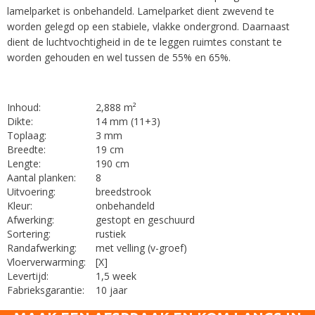
lamelparket is onbehandeld. Lamelparket dient zwevend te
worden gelegd op een stabiele, vlakke ondergrond. Daarnaast
dient de luchtvochtigheid in de te leggen ruimtes constant te
worden gehouden en wel tussen de 55% en 65%.
Inhoud:
2,888 m²
Dikte:
14 mm (11+3)
Toplaag:
3 mm
Breedte:
19 cm
Lengte:
190 cm
Aantal planken:
8
Uitvoering:
breedstrook
Kleur:
onbehandeld
Afwerking:
gestopt en geschuurd
Sortering:
rustiek
Randafwerking:
met velling (v-groef)
Vloerverwarming:
[X]
Levertijd:
1,5 week
Fabrieksgarantie:
10 jaar