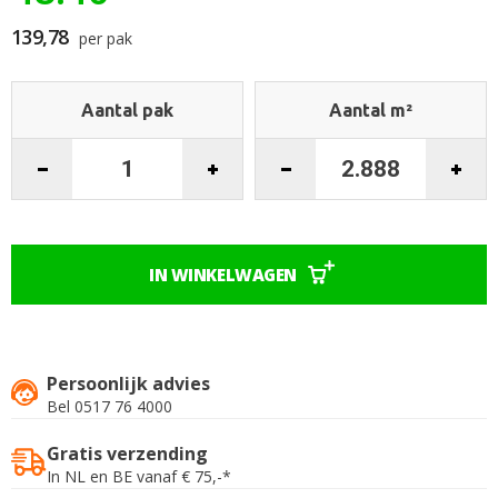
begin
van
139,78
per pak
de
afbeeldingen-
gallerij
Aantal pak
Aantal m²
IN WINKELWAGEN
Persoonlijk advies
Bel 0517 76 4000
Gratis verzending
In NL en BE vanaf € 75,-*