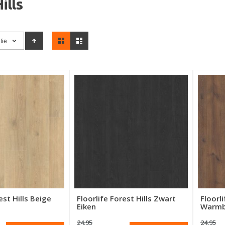
ills
Tonen
tie
als
est Hills Beige
Floorlife Forest Hills Zwart
Floorli
Eiken
Warmbr
24.95
24.95