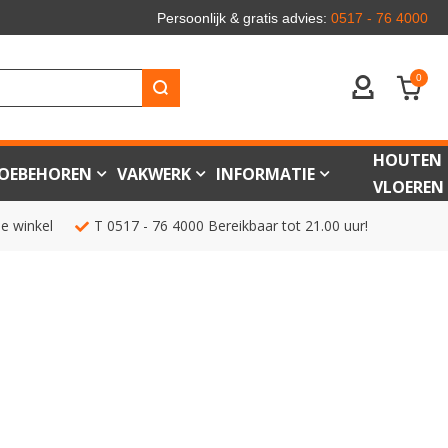
Persoonlijk & gratis advies:
0517 - 76 4000
0
ACCOUNT
HOUTEN
OEBEHOREN
VAKWERK
INFORMATIE
VLOEREN
de winkel
T
0517 - 76 4000
Bereikbaar tot 21.00 uur!