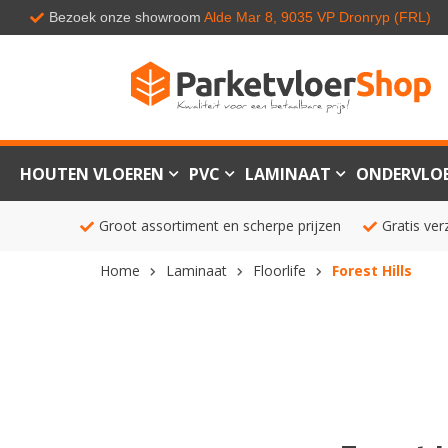
Bezoek onze showroom
Alde Mar 8, 9035 VP Dronryp (FRL)
HOUTEN VLOEREN
PVC
LAMINAAT
ONDERVLO
Groot assortiment en scherpe prijzen
Gratis ver
Home
Laminaat
Floorlife
Forest Hills