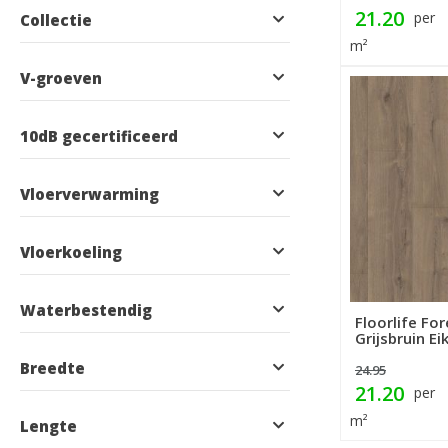
product
1
Zwart
21.20
per
Collectie
m²
V-groeven
10dB gecertificeerd
Vloerverwarming
Vloerkoeling
Waterbestendig
Floorlife For
Grijsbruin Ei
Breedte
24.95
21.20
per
m²
Lengte