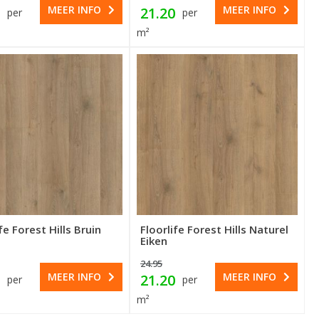
MEER INFO
MEER INFO
21.20
per
per
m²
fe Forest Hills Bruin
Floorlife Forest Hills Naturel
Eiken
24.95
MEER INFO
MEER INFO
21.20
per
per
m²