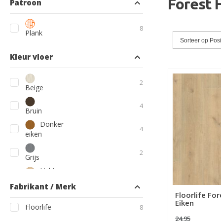
Forest H
Patroon
producten
8
Plank
Sorteer op
Posi
Kleur vloer
producten
2
Beige
producten
4
Bruin
Donker
producten
4
eiken
producten
2
Grijs
Licht
product
1
eiken
Fabrikant / Merk
Naturel
Floorlife For
product
1
Eiken
eiken
producten
Floorlife
8
24.95