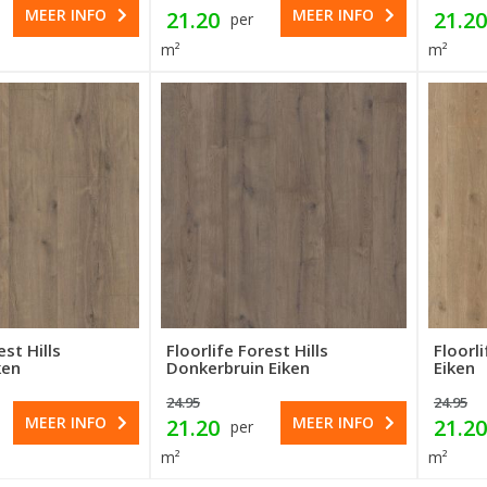
MEER INFO
MEER INFO
21.20
21.20
per
m²
m²
est Hills
Floorlife Forest Hills
Floorli
ken
Donkerbruin Eiken
Eiken
24.95
24.95
MEER INFO
MEER INFO
21.20
21.20
per
m²
m²