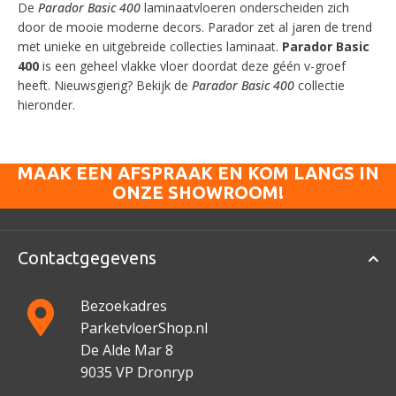
De
Parador Basic 400
laminaatvloeren onderscheiden zich
door de mooie moderne decors. Parador zet al jaren de trend
met unieke en uitgebreide collecties laminaat.
Parador Basic
400
is een geheel vlakke vloer doordat deze géén v-groef
heeft. Nieuwsgierig? Bekijk de
Parador Basic 400
collectie
hieronder.
MAAK EEN AFSPRAAK EN KOM LANGS IN
ONZE SHOWROOM!
Contactgegevens
Bezoekadres
ParketvloerShop.nl
De Alde Mar 8
9035 VP Dronryp