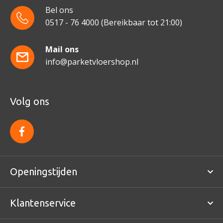
Bel ons
0517 - 76 4000
(Bereikbaar tot 21:00)
Mail ons
info@parketvloershop.nl
Volg ons
f
a
c
e
b
o
Openingstijden
o
k
Klantenservice