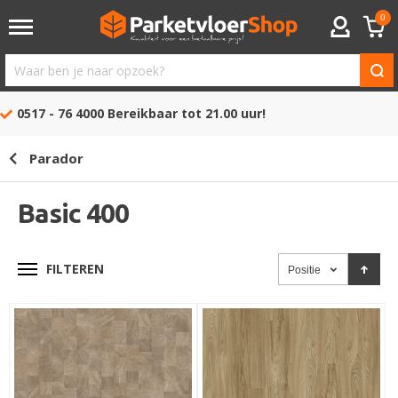
0
ACCOUNT
Waar
ben
0517 - 76 4000
Bereikbaar tot 21.00 uur!
je
naar
Parador
opzoek?
Basic 400
FILTEREN
Positie