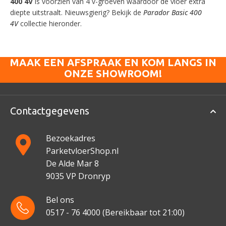
400 4V
is voorzien van 4 v-groeven waardoor de vloer extra
diepte uitstraalt. Nieuwsgierig? Bekijk de
Parador Basic 400
4V
collectie hieronder.
MAAK EEN AFSPRAAK EN KOM LANGS IN
ONZE SHOWROOM!
Contactgegevens
Bezoekadres
ParketvloerShop.nl
De Alde Mar 8
9035 VP Dronryp
Bel ons
0517 - 76 4000
(Bereikbaar tot 21:00)