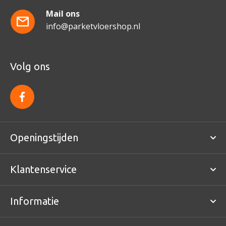
Mail ons
info@parketvloershop.nl
Volg ons
f
a
c
e
b
o
Openingstijden
o
k
Klantenservice
Informatie