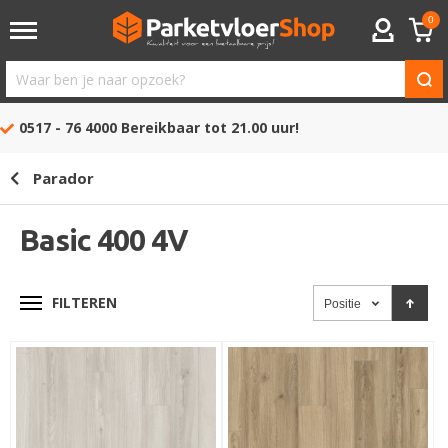
0
ACCOUNT
Waar
ben
0517 - 76 4000
Bereikbaar tot 21.00 uur!
je
naar
Parador
opzoek?
Basic 400 4V
FILTEREN
Positie