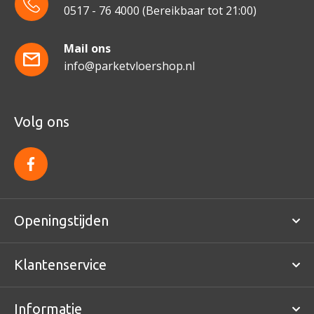
0517 - 76 4000
(Bereikbaar tot 21:00)
Mail ons
info@parketvloershop.nl
Volg ons
f
a
c
e
b
o
Openingstijden
o
k
Klantenservice
Informatie