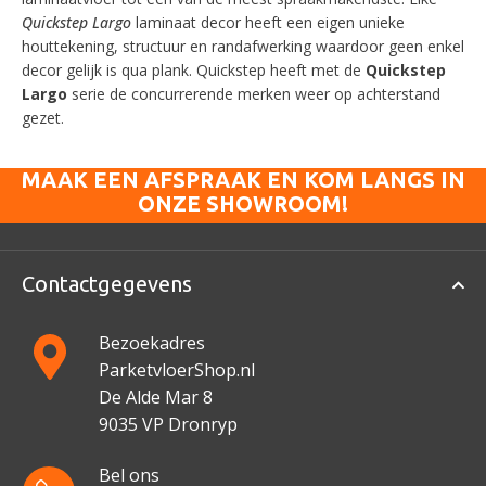
Quickstep Largo
laminaat decor heeft een eigen unieke
houttekening, structuur en randafwerking waardoor geen enkel
decor gelijk is qua plank. Quickstep heeft met de
Quickstep
Largo
serie de concurrerende merken weer op achterstand
gezet.
MAAK EEN AFSPRAAK EN KOM LANGS IN
ONZE SHOWROOM!
Contactgegevens
Bezoekadres
ParketvloerShop.nl
De Alde Mar 8
9035 VP Dronryp
Bel ons