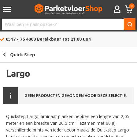
0
ACCOUNT
Waar
ben
0517 - 76 4000
Bereikbaar tot 21.00 uur!
je
naar
Quick Step
opzoek?
Largo
GEEN PRODUCTEN GEVONDEN VOOR DEZE SELECTIE.
Quickstep Largo laminaat planken hebben een lengte van 2,05
meter en een breedte van 20,5 cm. Tezamen met 60 (!)
verschillende prints van ieder decor maakt de Quickstep Largo
laminaatvloer tot een van de meest spraakmakendste. Elke