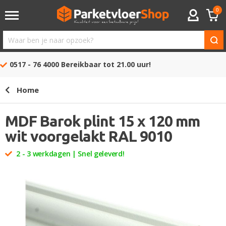
0
ACCOUNT
Waar
ben
0517 - 76 4000
Bereikbaar tot 21.00 uur!
je
naar
Home
opzoek?
MDF Barok plint 15 x 120 mm
wit voorgelakt RAL 9010
2 - 3 werkdagen | Snel geleverd!
Ga
naar
het
einde
van
de