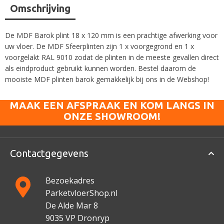
Omschrijving
De MDF Barok plint 18 x 120 mm is een prachtige afwerking voor
uw vloer. De MDF Sfeerplinten zijn 1 x voorgegrond en 1 x
voorgelakt RAL 9010 zodat de plinten in de meeste gevallen direct
als eindproduct gebruikt kunnen worden. Bestel daarom de
mooiste MDF plinten barok gemakkelijk bij ons in de Webshop!
MAAK EEN AFSPRAAK EN KOM LANGS IN
ONZE SHOWROOM!
Contactgegevens
Bezoekadres
ParketvloerShop.nl
De Alde Mar 8
9035 VP Dronryp