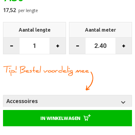
begin
van
17,52
per lengte
de
afbeeldingen-
gallerij
Aantal lengte
Aantal meter
Accessoires
IN WINKELWAGEN