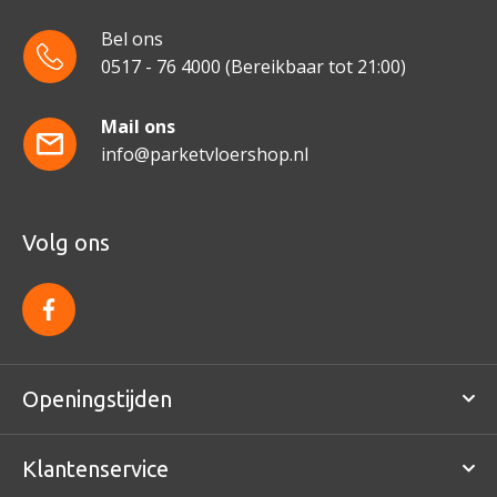
Bel ons
0517 - 76 4000
(Bereikbaar tot 21:00)
Mail ons
info@parketvloershop.nl
Volg ons
f
a
c
e
b
o
Openingstijden
o
k
Klantenservice