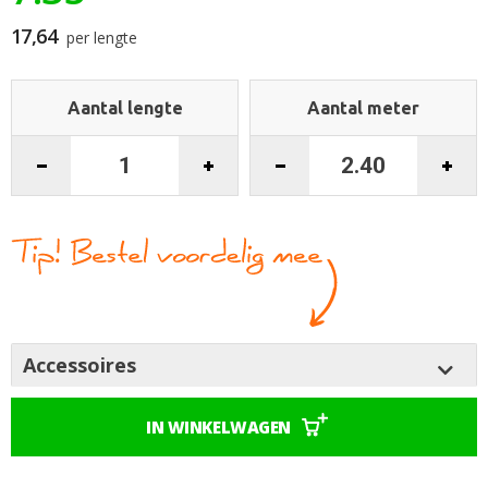
begin
van
17,64
per lengte
de
afbeeldingen-
gallerij
Aantal lengte
Aantal meter
Accessoires
IN WINKELWAGEN