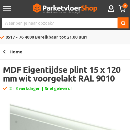
0
ACCOUNT
Waar
ben
0517 - 76 4000
Bereikbaar tot 21.00 uur!
je
naar
Home
opzoek?
MDF Eigentijdse plint 15 x 120
mm wit voorgelakt RAL 9010
2 - 3 werkdagen | Snel geleverd!
Ga
naar
het
einde
van
de