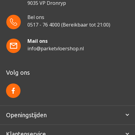
9035 VP Dronryp
Bel ons
0517 - 76 4000
(Bereikbaar tot 21:00)
Mail ons
info@parketvloershop.nl
Volg ons
f
a
c
e
b
o
Openingstijden
o
k
Klantenservice