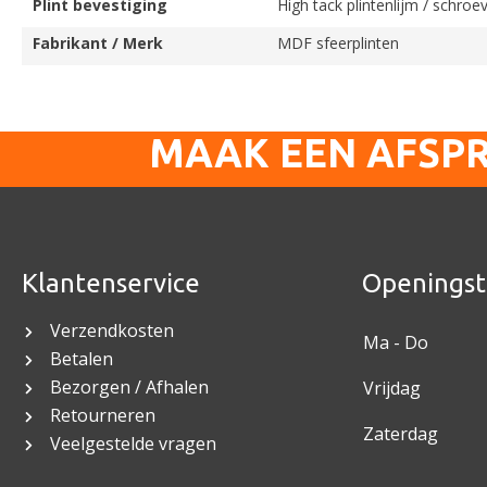
Plint bevestiging
High tack plintenlijm / schroe
Fabrikant / Merk
MDF sfeerplinten
MAAK EEN AFSP
Klantenservice
Openingst
Verzendkosten
Ma - Do
Betalen
Bezorgen / Afhalen
Vrijdag
Retourneren
Zaterdag
Veelgestelde vragen