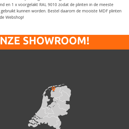
ond en 1 x voorgelakt RAL 9010 zodat de plinten in de meeste
ct gebruikt kunnen worden. Bestel daarom de mooiste MDF plinten
n de Webshop!
ONZE SHOWROOM!