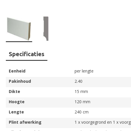
Ga
Specificaties
naar
het
begin
Eenheid
per lengte
van
de
Pakinhoud
2.40
afbeeldingen-
Dikte
15 mm
gallerij
Hoogte
120 mm
Lengte
240 cm
Plint afwerking
1 x voorgegrond en 1 x voorg