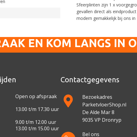
ven
Sfeerplinten zijn 1 x voorgegr
gevallen direct als eindprodu
modern gemakkelijk bij ons i
RAAK EN KOM LANGS IN 
ijden
Contactgegevens
Open op afspraak
Bezoekadres
ParketvloerShop.nl
13.00 t/m 17.30 uur
De Alde Mar 8
9035 VP Dronryp
9.00 t/m 12.00 uur
13.00 t/m 15.00 uur
Bel ons