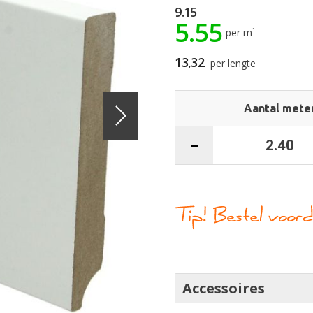
9.15
5.55
per m¹
13,32
per lengte
Aantal mete
Accessoires