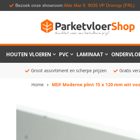
Bezoek onze showroom
Alde Mar 8, 9035 VP Dronryp (FRL)
HOUTEN VLOEREN
PVC
LAMINAAT
ONDERVLO
Groot assortiment en scherpe prijzen
Gratis ver
Home
MDF Moderne plint 15 x 120 mm wit vo
Ga
naar
het
einde
van
de
afbeeldingen-