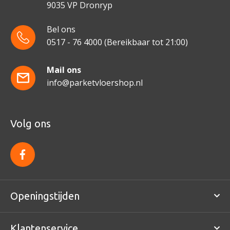
9035 VP Dronryp
Bel ons
0517 - 76 4000
(Bereikbaar tot 21:00)
Mail ons
info@parketvloershop.nl
Volg ons
f
a
c
e
b
o
Openingstijden
o
k
Klantenservice