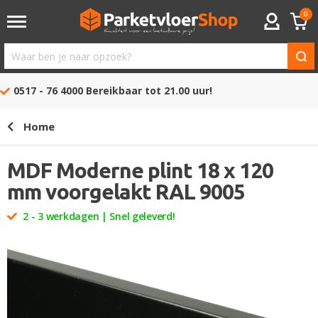
0
ACCOUNT
Waar
ben
0517 - 76 4000
Bereikbaar tot 21.00 uur!
je
naar
Home
opzoek?
MDF Moderne plint 18 x 120
mm voorgelakt RAL 9005
2 - 3 werkdagen | Snel geleverd!
Ga
naar
het
einde
van
de