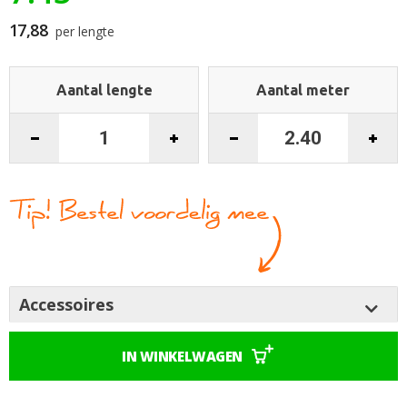
begin
van
17,88
per lengte
de
afbeeldingen-
gallerij
Aantal lengte
Aantal meter
Accessoires
IN WINKELWAGEN