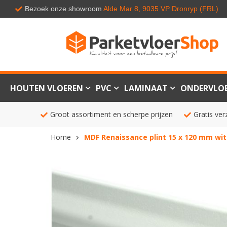
Bezoek onze showroom
Alde Mar 8, 9035 VP Dronryp (FRL)
HOUTEN VLOEREN
PVC
LAMINAAT
ONDERVLO
Groot assortiment en scherpe prijzen
Gratis ver
Home
MDF Renaissance plint 15 x 120 mm wit
Ga
naar
het
einde
van
de
afbeeldingen-