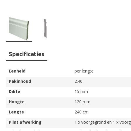
Ga
Specificaties
naar
het
begin
Eenheid
per lengte
van
de
Pakinhoud
2.40
afbeeldingen-
Dikte
15 mm
gallerij
Hoogte
120 mm
Lengte
240 cm
Plint afwerking
1 x voorgegrond en 1 x voorg