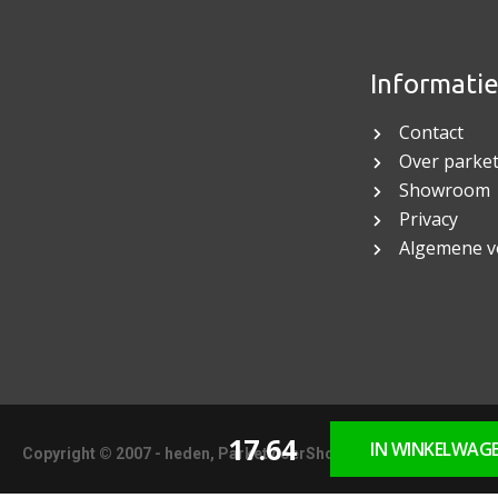
Informati
Contact
Over parket
Showroom
Privacy
Algemene 
17.64
IN WINKELWAG
Copyright © 2007 - heden, ParketvloerShop.nl Dronrijp