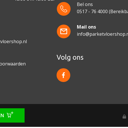
Bel ons
0517 - 76 4000
(Bereikba
e
Mail ons
info@parketvloershop.n
vloershop.nl
Volg ons
voorwaarden
f
a
c
e
b
o
o
k
EN