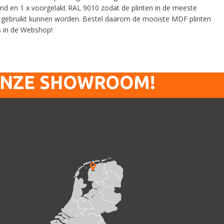
ond en 1 x voorgelakt RAL 9010 zodat de plinten in de meeste
ct gebruikt kunnen worden. Bestel daarom de mooiste MDF plinten
s in de Webshop!
ONZE SHOWROOM!