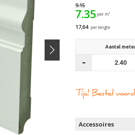
9.15
7.35
per m¹
17,64
per lengte
Aantal mete
Accessoires