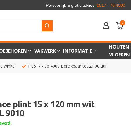
Persoonlijk & gratis advies:
0517 - 76 4000
0
ACCOUNT
HOUTEN
OEBEHOREN
VAKWERK
INFORMATIE
VLOEREN
de winkel
T
0517 - 76 4000
Bereikbaar tot 21.00 uur!
e plint 15 x 120 mm wit
L 9010
everd!