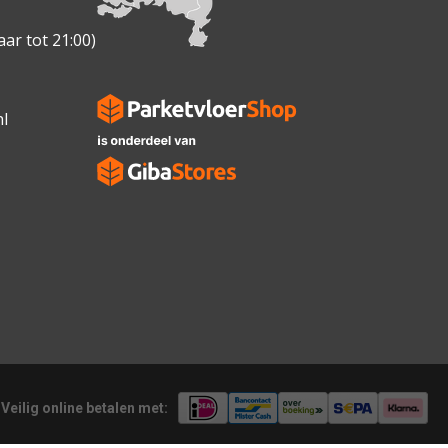
ar tot 21:00)
l
Veilig online betalen met: