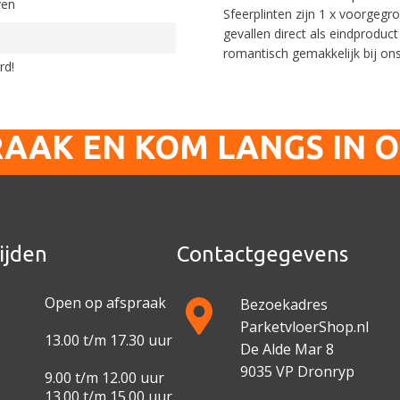
ven
Sfeerplinten zijn 1 x voorgegr
gevallen direct als eindprodu
romantisch gemakkelijk bij on
rd!
RAAK EN KOM LANGS IN 
ijden
Contactgegevens
Open op afspraak
Bezoekadres
ParketvloerShop.nl
13.00 t/m 17.30 uur
De Alde Mar 8
9035 VP Dronryp
9.00 t/m 12.00 uur
13.00 t/m 15.00 uur