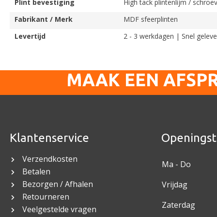
Plint bevestiging
High tack plintenlijm / schroe
Fabrikant / Merk
MDF sfeerplinten
Levertijd
2 - 3 werkdagen | Snel geleve
MAAK EEN AFSP
Klantenservice
Openingst
Verzendkosten
Ma - Do
Betalen
Bezorgen / Afhalen
Vrijdag
Retourneren
Zaterdag
Veelgestelde vragen