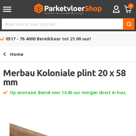
0
ACCOUNT
Waar
ben
0517 - 76 4000
Bereikbaar tot 21.00 uur!
je
naar
Home
opzoek?
Merbau Koloniale plint 20 x 58
mm
Op voorraad. Bestel voor 14.00 uur morgen direct in huis.
Ga
naar
het
einde
van
de