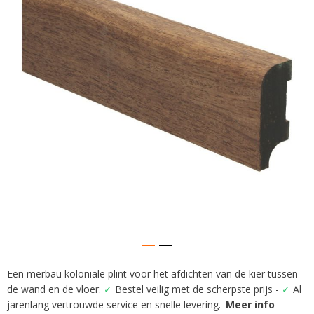
afbeeldingen-
gallerij
Een merbau koloniale plint voor het afdichten van de kier tussen
Ga
de wand en de vloer.
✓
Bestel veilig met de scherpste prijs -
✓
Al
naar
het
jarenlang vertrouwde service en snelle levering.
Meer info