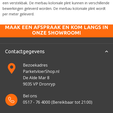
een verstekbak. De merbau koloniale plint kunnen in verschillende
bewerkingen geleverd worden. De merbau koloniale plint wordt
per meter geleverd.
MAAK EEN AFSPRAAK EN KOM LANGS IN
ONZE SHOWROOM!
Contactgegevens
Bezoekadres
ParketvloerShop.nl
De Alde Mar 8
9035 VP Dronryp
Bel ons
0517 - 76 4000
(Bereikbaar tot 21:00)