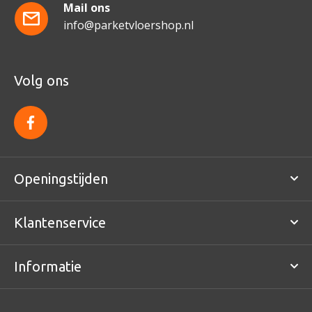
Mail ons
info@parketvloershop.nl
Volg ons
f
a
c
e
b
o
Openingstijden
o
k
Klantenservice
Informatie