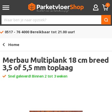
0
ACCOUNT
Waar
ben
0517 - 76 4000
Bereikbaar tot 21.00 uur!
je
naar
Home
opzoek?
Merbau Multiplank 18 cm breed
3,5 of 5,5 mm toplaag
Snel geleverd! Binnen 2 tot 3 weken
Ga
naar
het
einde
van
de