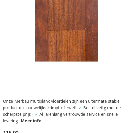
afbeeldingen-
gallerij
Onze Merbau multiplank vloerdelen zijn een uitermate stabiel
Ga
product dat nauwelijks krimpt of zwelt.
✓
Bestel veilig met de
naar
het
scherpste prijs -
✓
Al jarenlang vertrouwde service en snelle
begin
levering.
Meer info
van
de
115,00