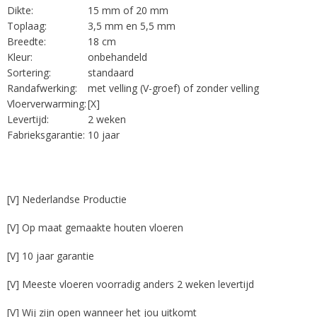
Dikte:
15 mm of 20 mm
Toplaag:
3,5 mm en 5,5 mm
Breedte:
18 cm
Kleur:
onbehandeld
Sortering:
standaard
Randafwerking:
met velling (V-groef) of zonder velling
Vloerverwarming:
[X]
Levertijd:
2 weken
Fabrieksgarantie:
10 jaar
[V] Nederlandse Productie
[V] Op maat gemaakte houten vloeren
[V] 10 jaar garantie
[V] Meeste vloeren voorradig anders 2 weken levertijd
[V] Wij zijn open wanneer het jou uitkomt