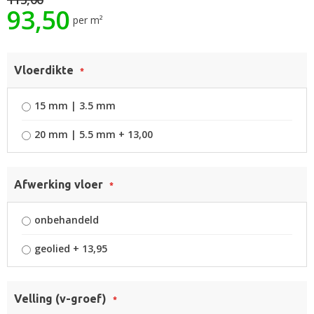
93,50
afbeeldingen-
per m²
gallerij
Vloerdikte
15 mm | 3.5 mm
20 mm | 5.5 mm
+
13,00
Afwerking vloer
onbehandeld
geolied
+
13,95
Velling (v-groef)