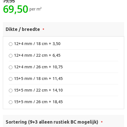
79,95
van
69,50
de
per m²
afbeeldingen-
gallerij
Dikte / breedte
12+4 mm / 18 cm
+
3,50
12+4 mm / 22 cm
+
6,45
12+4 mm / 26 cm
+
10,75
15+5 mm / 18 cm
+
11,45
15+5 mm / 22 cm
+
14,10
15+5 mm / 26 cm
+
18,45
Sortering (9+3 alleen rustiek BC mogelijk)