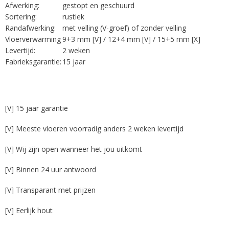
Afwerking:
gestopt en geschuurd
Sortering:
rustiek
Randafwerking:
met velling (V-groef) of zonder velling
Vloerverwarming
9+3 mm [V] / 12+4 mm [V] / 15+5 mm [X]
Levertijd:
2 weken
Fabrieksgarantie:
15 jaar
[V] 15 jaar garantie
[V] Meeste vloeren voorradig anders 2 weken levertijd
[V] Wij zijn open wanneer het jou uitkomt
[V] Binnen 24 uur antwoord
[V] Transparant met prijzen
[V] Eerlijk hout