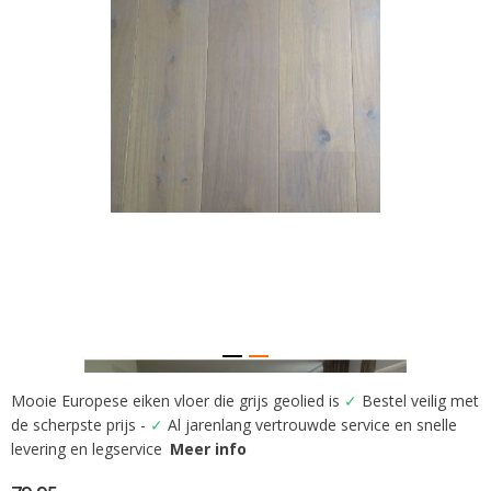
gallerij
Mooie Europese eiken vloer die grijs geolied is
✓
Bestel veilig met
Ga
de scherpste prijs -
✓
Al jarenlang vertrouwde service en snelle
naar
het
levering en legservice
Meer info
begin