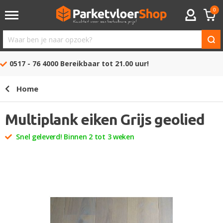
0
ACCOUNT
Waar
ben
0517 - 76 4000
Bereikbaar tot 21.00 uur!
je
naar
Home
opzoek?
Multiplank eiken Grijs geolied
Snel geleverd! Binnen 2 tot 3 weken
Ga
naar
het
einde
van
de
afbeeldingen-