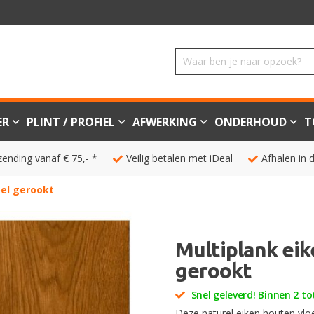
ER
PLINT / PROFIEL
AFWERKING
ONDERHOUD
T
zending vanaf € 75,- *
Veilig betalen met iDeal
Afhalen in 
bel gerookt
Multiplank eik
gerookt
Snel geleverd! Binnen 2 to
Deze naturel eiken houten vlo