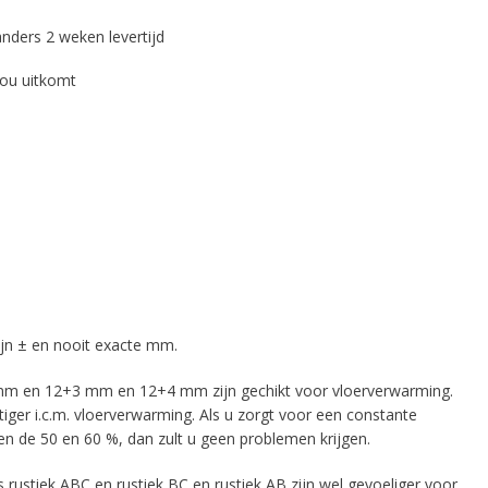
nders 2 weken levertijd
jou uitkomt
jn ± en nooit exacte mm.
 mm en 12+3 mm en 12+4 mm zijn gechikt voor vloerverwarming.
iger i.c.m. vloerverwarming. Als u zorgt voor een constante
sen de 50 en 60 %, dan zult u geen problemen krijgen.
 rustiek ABC en rustiek BC en rustiek AB zijn wel gevoeliger voor