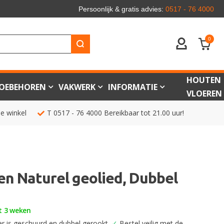
Persoonlijk & gratis advies:
0517 - 76 4000
0
ACCOUNT
HOUTEN
OEBEHOREN
VAKWERK
INFORMATIE
VLOEREN
de winkel
T
0517 - 76 4000
Bereikbaar tot 21.00 uur!
en Naturel geolied, Dubbel
t 3 weken
er is geschuurd en dubbel gerookt.
✓
Bestel veilig met de