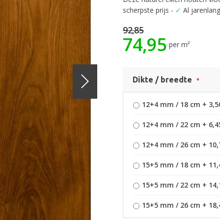
scherpste prijs -
✓
Al jarenlang
92,85
74,95
per m²
Dikte / breedte
12+4 mm / 18 cm
+
3,5
12+4 mm / 22 cm
+
6,4
12+4 mm / 26 cm
+
10,
15+5 mm / 18 cm
+
11,
15+5 mm / 22 cm
+
14,
15+5 mm / 26 cm
+
18,