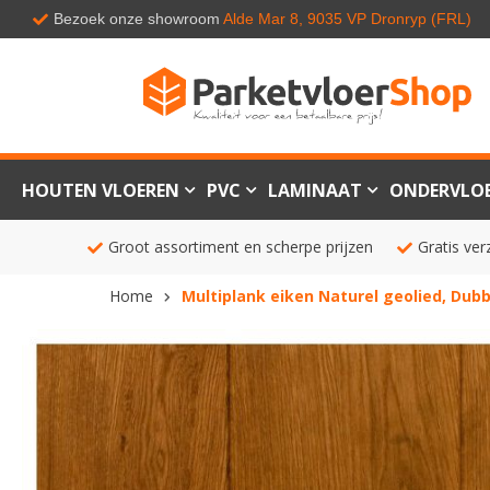
Bezoek onze showroom
Alde Mar 8, 9035 VP Dronryp (FRL)
HOUTEN VLOEREN
PVC
LAMINAAT
ONDERVLO
Groot assortiment en scherpe prijzen
Gratis ver
Home
Multiplank eiken Naturel geolied, Dub
Ga
naar
het
einde
van
de
afbeeldingen-