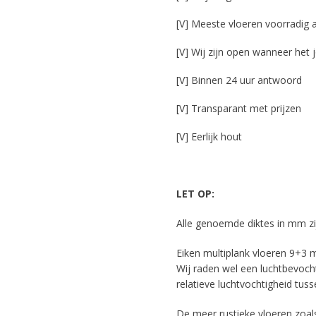
[V] Meeste vloeren voorradig a
[V] Wij zijn open wanneer het 
[V] Binnen 24 uur antwoord
[V] Transparant met prijzen
[V] Eerlijk hout
LET OP:
Alle genoemde diktes in mm zi
Eiken multiplank vloeren 9+3
Wij raden wel een luchtbevocht
relatieve luchtvochtigheid tus
De meer rustieke vloeren zoals