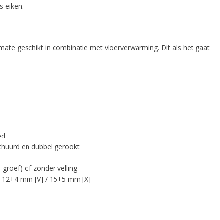
s eiken.
rmate geschikt in combinatie met vloerverwarming. Dit als het gaat
ed
chuurd en dubbel gerookt
V-groef) of zonder velling
/ 12+4 mm [V] / 15+5 mm [X]