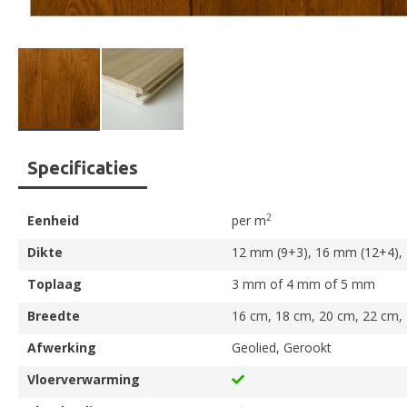
Ga
Specificaties
naar
het
begin
2
Eenheid
per m
van
de
Dikte
12 mm (9+3), 16 mm (12+4),
afbeeldingen-
Toplaag
3 mm of 4 mm of 5 mm
gallerij
Breedte
16 cm, 18 cm, 20 cm, 22 cm,
Afwerking
Geolied, Gerookt
Vloerverwarming