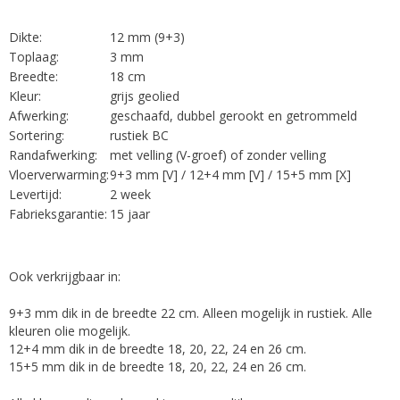
Dikte:
12 mm (9+3)
Toplaag:
3 mm
Breedte:
18 cm
Kleur:
grijs geolied
Afwerking:
geschaafd, dubbel gerookt en getrommeld
Sortering:
rustiek BC
Randafwerking:
met velling (V-groef) of zonder velling
Vloerverwarming:
9+3 mm [V] / 12+4 mm [V] / 15+5 mm [X]
Levertijd:
2 week
Fabrieksgarantie:
15 jaar
Ook verkrijgbaar in:
9+3 mm dik in de breedte 22 cm. Alleen mogelijk in rustiek. Alle
kleuren olie mogelijk.
12+4 mm dik in de breedte 18, 20, 22, 24 en 26 cm.
15+5 mm dik in de breedte 18, 20, 22, 24 en 26 cm.