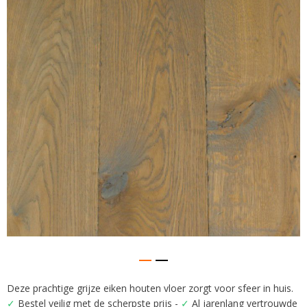
van
de
afbeeldingen-
gallerij
Deze prachtige grijze eiken houten vloer zorgt voor sfeer in huis.
Ga
✓
Bestel veilig met de scherpste prijs -
✓
Al jarenlang vertrouwde
naar