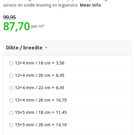
het
service en snelle levering en legservice
Meer info
begin
99,95
van
87,70
de
per m²
afbeeldingen-
gallerij
Dikte / breedte
12+4 mm / 18 cm
+
3,50
12+4 mm / 20 cm
+
6,45
12+4 mm / 22 cm
+
6,45
12+4 mm / 26 cm
+
10,75
15+5 mm / 18 cm
+
11,45
15+5 mm / 20 cm
+
14,10