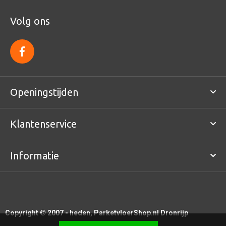
Volg ons
f
a
c
e
b
o
Openingstijden
o
k
Klantenservice
Informatie
Copyright © 2007 - heden, ParketvloerShop.nl Dronrijp