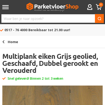
0
ACCOUNT
Waar
ben
0517 - 76 4000
Bereikbaar tot 21.00 uur!
je
naar
Home
opzoek?
Multiplank eiken Grijs geolied,
Geschaafd, Dubbel gerookt en
Verouderd
Snel geleverd! Binnen 2 tot 3 weken
Ga
naar
het
einde