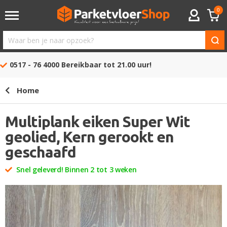
0
ACCOUNT
Waar
ben
0517 - 76 4000
Bereikbaar tot 21.00 uur!
je
naar
Home
opzoek?
Multiplank eiken Super Wit
geolied, Kern gerookt en
geschaafd
Snel geleverd! Binnen 2 tot 3 weken
Ga
naar
het
einde