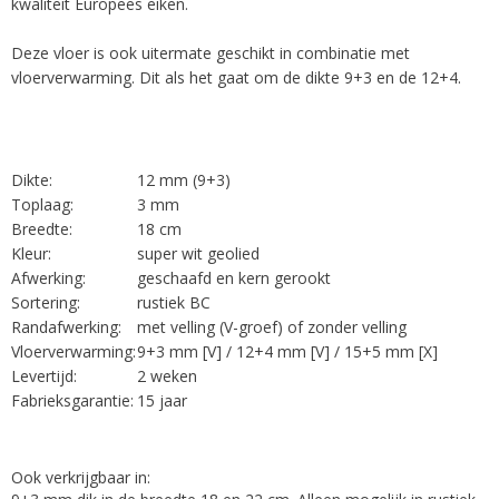
kwaliteit Europees eiken.
Deze vloer is ook uitermate geschikt in combinatie met
vloerverwarming. Dit als het gaat om de dikte 9+3 en de 12+4.
Dikte:
12 mm (9+3)
Toplaag:
3 mm
Breedte:
18 cm
Kleur:
super wit geolied
Afwerking:
geschaafd en kern gerookt
Sortering:
rustiek BC
Randafwerking:
met velling (V-groef) of zonder velling
Vloerverwarming:
9+3 mm [V] / 12+4 mm [V] / 15+5 mm [X]
Levertijd:
2 weken
Fabrieksgarantie:
15 jaar
Ook verkrijgbaar in: