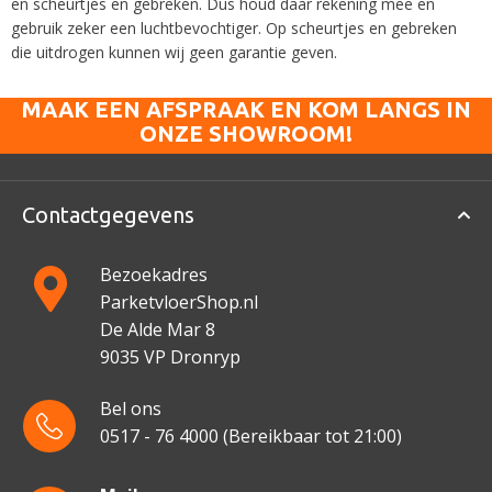
en scheurtjes en gebreken. Dus houd daar rekening mee en
gebruik zeker een luchtbevochtiger. Op scheurtjes en gebreken
die uitdrogen kunnen wij geen garantie geven.
MAAK EEN AFSPRAAK EN KOM LANGS IN
ONZE SHOWROOM!
Contactgegevens
Bezoekadres
ParketvloerShop.nl
De Alde Mar 8
9035 VP Dronryp
Bel ons
0517 - 76 4000
(Bereikbaar tot 21:00)