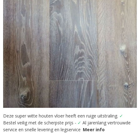
van
de
afbeeldingen-
gallerij
Deze super witte houten vloer heeft een ruige uitstraling.
✓
Ga
Bestel veilig met de scherpste prijs -
✓
Al jarenlang vertrouwde
naar
het
service en snelle levering en legservice
Meer info
begin