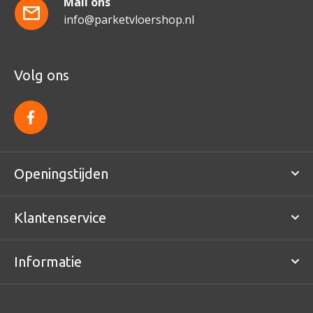
Mail ons
info@parketvloershop.nl
Volg ons
f
a
c
e
b
o
Openingstijden
o
k
Klantenservice
Informatie