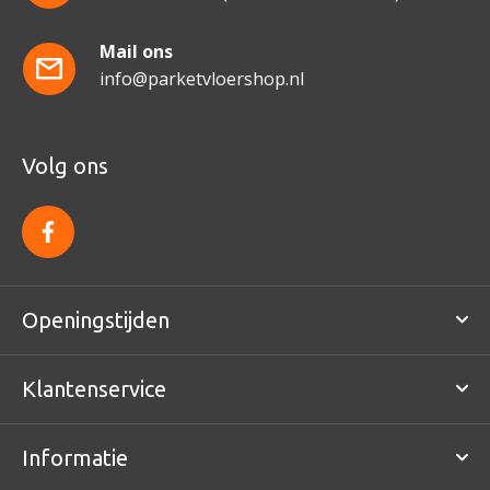
Mail ons
info@parketvloershop.nl
Volg ons
f
a
c
e
b
o
Openingstijden
o
k
Klantenservice
Informatie