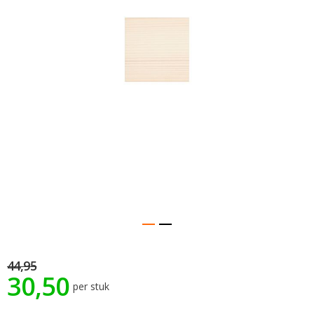
gallerij
Ga
44,95
naar
30,50
het
per stuk
begin
van