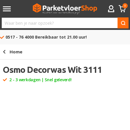
0
ACCOUNT
Waar
ben
0517 - 76 4000
Bereikbaar tot 21.00 uur!
je
naar
Home
opzoek?
Osmo Decorwas Wit 3111
2 - 3 werkdagen | Snel geleverd!
Ga
naar
het
einde
van
de
afbeeldingen-