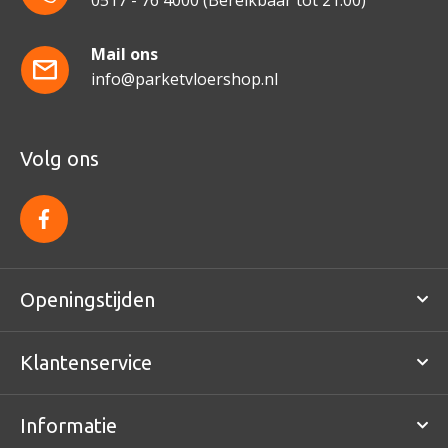
Mail ons
info@parketvloershop.nl
Volg ons
f
a
c
e
b
o
Openingstijden
o
k
Klantenservice
Informatie