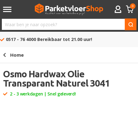
0
ACCOUNT
Waar
ben
0517 - 76 4000
Bereikbaar tot 21.00 uur!
je
naar
Home
opzoek?
Osmo Hardwax Olie
Transparant Naturel 3041
2 - 3 werkdagen | Snel geleverd!
Ga
naar
het
einde
van
de