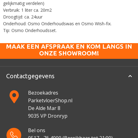
gelijkmatig verdelen)
Verbruik: 1 liter ca. 20m2
Droogtijd: ca. 24uur
Onderhoud: Osmo Onderhoudswas en Osmo Wish-fix.
Tip: Osmo Onderhoudsset.
MAAK EEN AFSPRAAK EN KOM LANGS IN
ONZE SHOWROOM!
Contactgegevens
Bezoekadres
ParketvloerShop.nl
De Alde Mar 8
9035 VP Dronryp
Bel ons
0517 - 76 4000
(Bereikbaar tot 21:00)