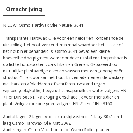
Omschrijving
NIEUW! Osmo Hardwax Olie Naturel 3041
Transparante Hardwax-Olie voor een helder en ''onbehandelde''
uitstraling. Het hout verkleurt minimaal waardoor het lijkt alsof
het hout niet behandeld is. Osmo 3041 bevat een kleine
hoeveelheid witpigment waardoor deze uitsluitend toepasbaar is
op lichte houtsoorten zoals Eiken en Grenen. Gebaseerd op
natuurlijke plantaardige oliën en wassen met een „open-poriën
structuur“.Hierdoor kan het hout blijven ademen en de waslaag
niet barsten,afbladderen of schilferen. Bestand tegen
wijn,bier,cola,koffie,thee,vruchtensap,melk en water volgens EN
71 enDIN 68861. Na droging onschadelijk voor mens,dier en
plant. Veilig voor speelgoed volgens EN 71 en DIN 53160.
Aantal lagen: 2 lagen. Voor extra slijtvastheid: 1 laag 3041 en 1
laag Osmo Hardwax-Olie Mat 3062.
Aanbrengen: Osmo Vloerborstel of Osmo Roller (dun en