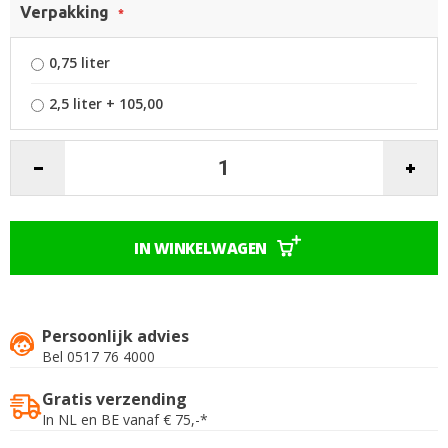
Verpakking
afbeeldingen-
gallerij
0,75 liter
2,5 liter
+
105,00
IN WINKELWAGEN
Persoonlijk advies
Bel 0517 76 4000
Gratis verzending
In NL en BE vanaf € 75,-*