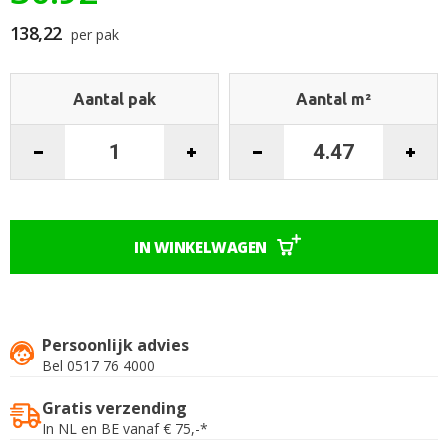
begin
van
138,22
per pak
de
afbeeldingen-
gallerij
Aantal pak
Aantal m²
IN WINKELWAGEN
Persoonlijk advies
Bel 0517 76 4000
Gratis verzending
In NL en BE vanaf € 75,-*