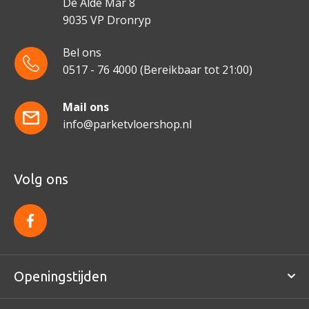
De Alde Mar 8
9035 VP Dronryp
Bel ons
0517 - 76 4000
(Bereikbaar tot 21:00)
Mail ons
info@parketvloershop.nl
Volg ons
f
a
c
e
b
o
Openingstijden
o
k