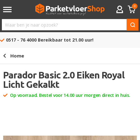
0
ACCOUNT
Waar
ben
0517 - 76 4000
Bereikbaar tot 21.00 uur!
je
naar
Home
opzoek?
Parador Basic 2.0 Eiken Royal
Licht Gekalkt
Op voorraad. Bestel voor 14.00 uur morgen direct in huis.
Ga
naar
het
einde
van
de