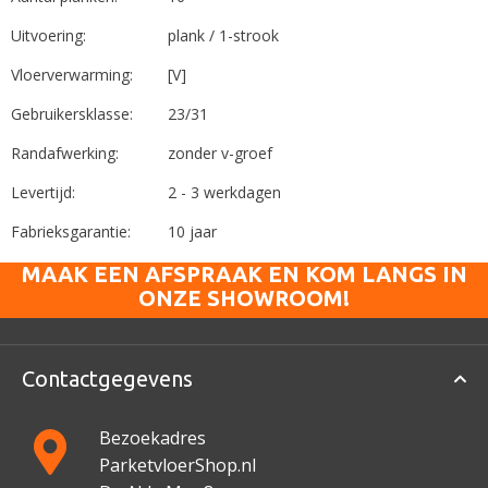
Uitvoering:
plank / 1-strook
Vloerverwarming:
[V]
Gebruikersklasse:
23/31
Randafwerking:
zonder v-groef
Levertijd:
2 - 3 werkdagen
Fabrieksgarantie:
10 jaar
MAAK EEN AFSPRAAK EN KOM LANGS IN
ONZE SHOWROOM!
Contactgegevens
Bezoekadres
ParketvloerShop.nl