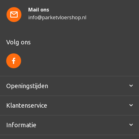
Mail ons
info@parketvloershop.nl
Volg ons
f
a
c
e
b
o
Openingstijden
o
k
Klantenservice
Informatie