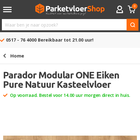
0
ACCOUNT
Waar
ben
0517 - 76 4000
Bereikbaar tot 21.00 uur!
je
naar
Home
opzoek?
Parador Modular ONE Eiken
Pure Natuur Kasteelvloer
Op voorraad. Bestel voor 14.00 uur morgen direct in huis.
Ga
naar
het
einde
van
de