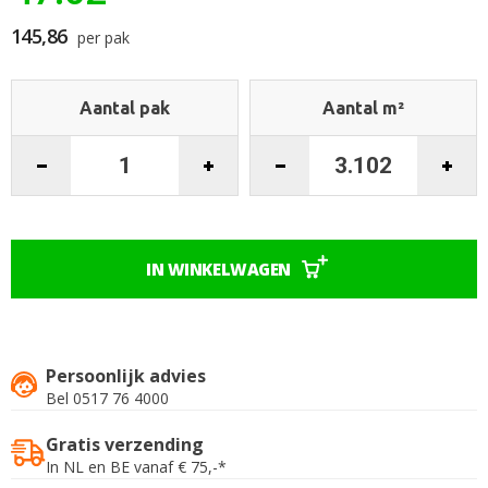
begin
van
145,86
per pak
de
afbeeldingen-
gallerij
Aantal pak
Aantal m²
IN WINKELWAGEN
Persoonlijk advies
Bel 0517 76 4000
Gratis verzending
In NL en BE vanaf € 75,-*