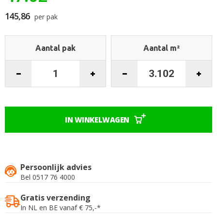
begin
van
145,86
per pak
de
afbeeldingen-
gallerij
Aantal pak
Aantal m²
IN WINKELWAGEN
Persoonlijk advies
Bel 0517 76 4000
Gratis verzending
In NL en BE vanaf € 75,-*