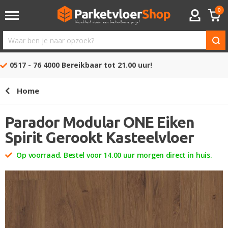
0
ACCOUNT
Waar
ben
0517 - 76 4000
Bereikbaar tot 21.00 uur!
je
naar
Home
opzoek?
Parador Modular ONE Eiken
Spirit Gerookt Kasteelvloer
Op voorraad. Bestel voor 14.00 uur morgen direct in huis.
Ga
naar
het
einde
van
de