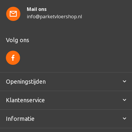
Mail ons
info@parketvloershop.nl
Volg ons
f
a
c
e
b
o
Openingstijden
o
k
Klantenservice
Informatie